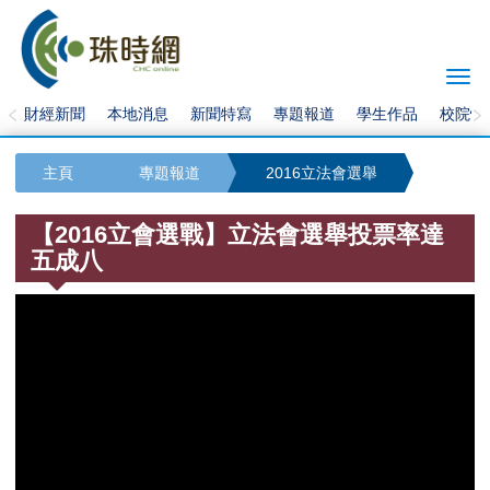
Togg
navi
財經新聞
本地消息
新聞特寫
專題報道
學生作品
校院快
主頁
專題報道
2016立法會選舉
【2016立會選戰】立法會選舉投票率達
五成八