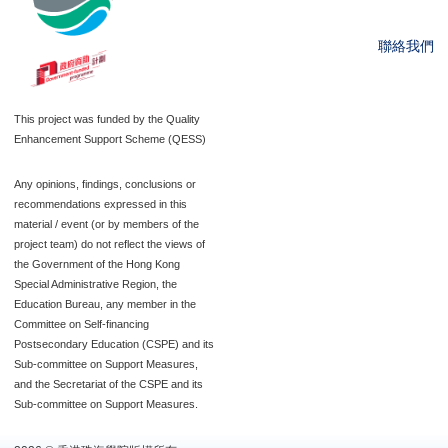
聯絡我們
This project was funded by the Quality
Enhancement Support Scheme (QESS)
Any opinions, findings, conclusions or
recommendations expressed in this
material / event (or by members of the
project team) do not reflect the views of
the Government of the Hong Kong
Special Administrative Region, the
Education Bureau, any member in the
Committee on Self-financing
Postsecondary Education (CSPE) and its
Sub-committee on Support Measures,
and the Secretariat of the CSPE and its
Sub-committee on Support Measures.