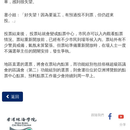
車，感到很失望。
蹇小姐：「好失望！因為要返工，有預過投不到票，但仍趕來
投。.」
投票結束後， 投票站就會變成點票中心，市民亦可以入內觀看點票
情況。票站重新開放前，已經有不少市民到場等候入內。票站外有不
少警員戒備，氣氛未算緊張。但票站準備重新開放時，在場人士一度
不滿選舉主任的開閘安排，發生爭執。
地區直選的選票，將會在票站內點算，而功能組別包括俗稱超級區議
會的區議會（第二）功能組別的選票，則會運往位於亞洲博覽館的點
票中心點算。預料點票工作最少會持續到周一早上。
返回
跟隨我們
分享