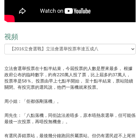
視頻
立法會選舉投票在十點半結束，今屆投票的人數是歷來最多， 根據
政府公布的臨時數字，約有220萬人投了票，比上屆多約37萬人，
投票率是58％。投票由早上七點半開始， 至十點半結束，票站陸續
關閉。有投完票的選民說，他們一落機就來投票。
周小姐：「佢都係剛落機」。
周先生：「八點落機，同佢諗法差唔多，原本唔熱衷選舉，但可能係
最後一次投票，再唔投無機會」。
有選民弄錯票站，最後幾分鐘跑回所屬票站。但仍有選民趕不上尾班