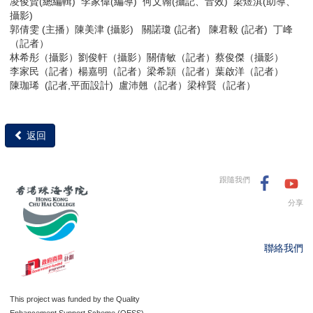
凌俊賢(總編輯) 李家偉(編導) 何文翰(攝記、音效) 梁煜淇(助導、
攝影)
郭倩雯 (主播）陳美津 (攝影) 關諾瓊 (記者) 陳君毅 (記者) 丁峰
（記者）
林希彤（攝影）劉俊軒（攝影）關倩敏（記者）蔡俊傑（攝影）
李家民（記者）楊嘉明（記者）梁希頴（記者）葉啟洋（記者）
陳珈琋 (記者,平面設計) 盧沛翹（記者）梁梓賢（記者）
返回
跟隨我們
分享
聯絡我們
This project was funded by the Quality
Enhancement Support Scheme (QESS)