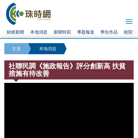
Togg
navi
財經新聞
本地消息
新聞特寫
專題報道
學生作品
校院快
主頁
本地消息
社聯民調《施政報告》評分創新高 扶貧
措施有待改善