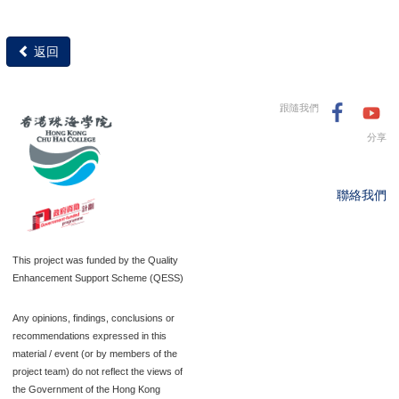
返回
跟隨我們
分享
聯絡我們
This project was funded by the Quality
Enhancement Support Scheme (QESS)
Any opinions, findings, conclusions or
recommendations expressed in this
material / event (or by members of the
project team) do not reflect the views of
the Government of the Hong Kong