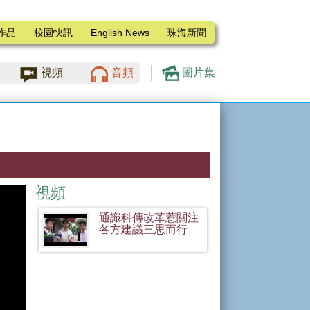
作品
校園快訊
English News
珠海新聞
視頻
音頻
圖片集
視頻
通識科傳改革惹關注
各方建議三思而行