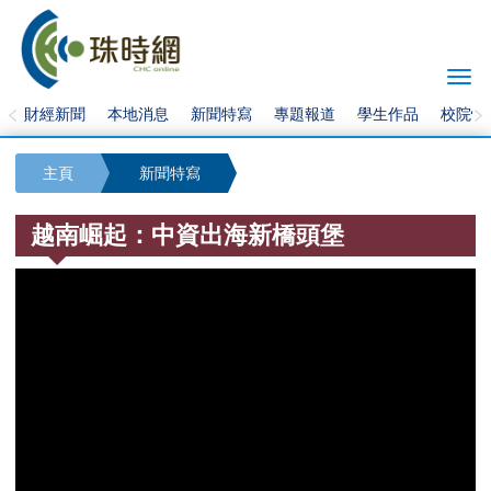
Togg
navi
財經新聞
本地消息
新聞特寫
專題報道
學生作品
校院快
主頁
新聞特寫
越南崛起：中資出海新橋頭堡