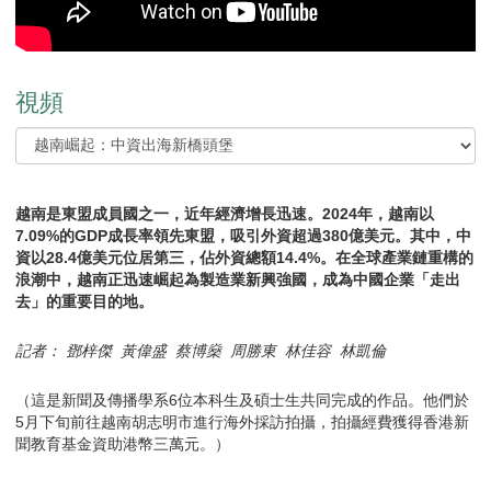
視頻
越南是東盟成員國之一，近年經濟增長迅速。2024年，越南以
7.09%的GDP成長率領先東盟，吸引外資超過380億美元。其中，中
資以28.4億美元位居第三，佔外資總額14.4%。在全球產業鏈重構的
浪潮中，越南正迅速崛起為製造業新興強國，成為中國企業「走出
去」的重要目的地。
記者： 鄧梓傑 黃偉盛 蔡博燊 周勝東 林佳容 林凱倫
（這是新聞及傳播學系6位本科生及碩士生共同完成的作品。他們於
5月下旬前往越南胡志明市進行海外採訪拍攝，拍攝經費獲得香港新
聞教育基金資助港幣三萬元。）