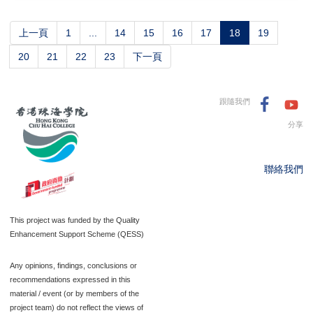
(current)
上一頁
1
...
14
15
16
17
18
19
20
21
22
23
下一頁
跟隨我們
分享
聯絡我們
This project was funded by the Quality
Enhancement Support Scheme (QESS)
Any opinions, findings, conclusions or
recommendations expressed in this
material / event (or by members of the
project team) do not reflect the views of