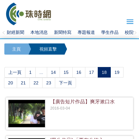
Togg
navi
財經新聞
本地消息
新聞特寫
專題報道
學生作品
校院快
主頁
視頻直擊
(current)
上一頁
1
...
14
15
16
17
18
19
20
21
22
23
下一頁
【廣告短片作品】爽牙漱口水
2016-03-04