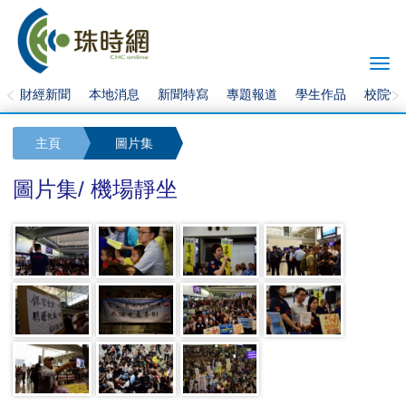
Togg
navi
財經新聞
本地消息
新聞特寫
專題報道
學生作品
校院快
主頁
圖片集
圖片集/ 機場靜坐