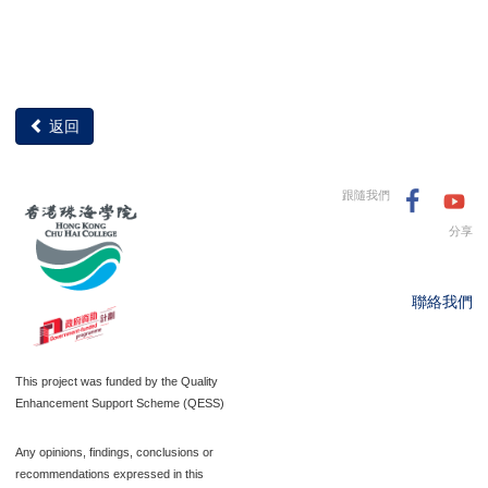
返回
跟隨我們
分享
聯絡我們
This project was funded by the Quality
Enhancement Support Scheme (QESS)
Any opinions, findings, conclusions or
recommendations expressed in this