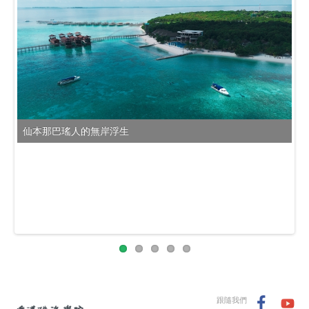
仙本那巴瑤人的無岸浮生
跟隨我們