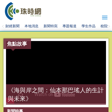
Togg
navi
財經新聞
本地消息
新聞特寫
專題報道
學生作品
校院快
焦點故事
《海與岸之間：仙本那巴瑤人的生計
與未來》
新聞時事