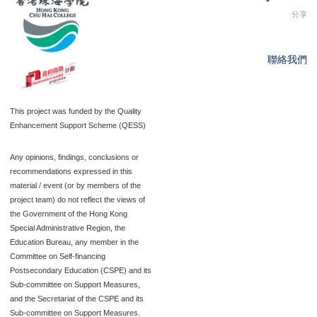
分享
聯絡我們
This project was funded by the Quality
Enhancement Support Scheme (QESS)
Any opinions, findings, conclusions or
recommendations expressed in this
material / event (or by members of the
project team) do not reflect the views of
the Government of the Hong Kong
Special Administrative Region, the
Education Bureau, any member in the
Committee on Self-financing
Postsecondary Education (CSPE) and its
Sub-committee on Support Measures,
and the Secretariat of the CSPE and its
Sub-committee on Support Measures.