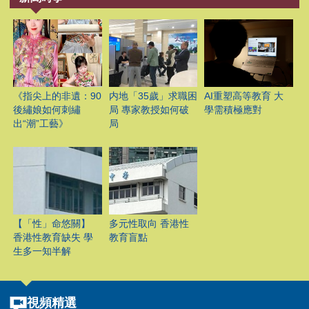
《指尖上的非遺：90
内地「35歲」求職困
AI重塑高等教育 大
後繡娘如何刺繡
局 專家教授如何破
學需積極應對
出“潮”工藝》
局
【「性」命悠關】
多元性取向 香港性
香港性教育缺失 學
教育盲點
生多一知半解
視頻精選