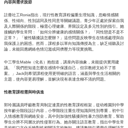
內容與需求脫節
註冊社工Ronia指出，現行性教育課程偏重生理知識，忽略情感關
係、性傾向、性別認同及性同意等關鍵議題。青少年正處於探索自我
及人際關係的階段，極需心理健康、界限設定及多元性別的指引。她
接觸的學生常問：「如何分辨健康的感情關係？」「同性戀是不是不
正常？」「被性騷擾該怎麼辦？」這些問題反映學生在情感處理與自
我保護上的困惑。然而，課程多以單向知識傳授為主，缺乏傾聽及討
論，未能回應網絡色情氾濫或同儕壓力等現實挑戰。
中三學生Mable（化名）抱怨道，講座內容抽象，未能提供實用建
議。「我們想知道怎麼在感情中保護自己，但宗教經文給不了答
案。」Jack則希望課程使用更明確的語言，涵蓋與學生生活相關的
主題，使內容更易理解，並解決現有表達含糊不清的問題。
性教育課程需與時俱進
郭玲麗議員呼籲教育局制定連貫的性教育課程框架，從幼稚園到中學
按年齡分階段設計內容，小學階段注重生理知識與性別尊重，初中引
入情感教育與網絡安全，高中則加強性騷擾與性暴力預防教育，幫助
學生分辨不同層次的性侵害行為。她亦關注語言教育，指出中學生常
見的粗口文化反映對性相關語言的無知，建議教師引導學生理解語言