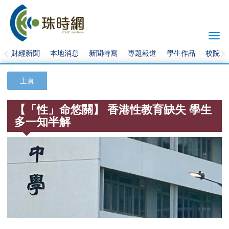
Togg
navi
財經新聞
本地消息
新聞特寫
專題報道
學生作品
校院快
主頁
【「性」命悠關】 香港性教育缺失 學生
多一知半解