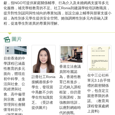
獻，指NGO可提供家庭關係輔導、行為介入及未婚媽媽支援等多元
化服務，補充學校教育的不足。社工Ronia則建議學校培訓教職員，
提升對性別認同與性傾向的專業知識，並設立線上輔導與朋輩支援小
組，為性別多元學生提供安全空間。她強調將性別多元內容融入課
程，促進學生對差異的尊重與理解。
圖片
目前香港的中
學課程已涵蓋
香港立法會議
性教育的多元
員郭玲麗認
面向，體現在
在中三公社科
為，香港性教
註冊社工Ronia
初中科學、生
單元3.1合乎情
育已有進步，
接觸過很多中
活與社會、公
禮的親密關係
正式納入課程
學生，發現當
民經濟與社
中，包含定立
框架，但仍需
中爲數不少的
會、高中倫理
親密界限的承
完善課程，加
學生性知識貧
與宗教、健康
諾。（教育局
強教師培訓，
乏。（受訪者
管理與社會關
課程發展處網
以應對網絡時
提供圖片)
懷等科目中。
上資料)
代的挑戰。
（謝旻恩攝)