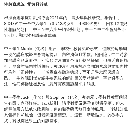
性教育現況 零散且淺薄
根據香港家庭計劃指導會2021年的「青少年與性研究」報告中，
8,343名中一至中六學生（3,713名女生、4,630名男生）回答12道與
性相關的題目，中三至中六生平均答對8題，中一至中二生僅答對不
到6題，顯示性知識基礎薄弱。
中三學生Mable（化名）坦言，學校性教育流於形式，僅限於每學期
一次的講座或於早會簡短提及，內容淺薄且零散。她回憶，中二時參
加的講座涵蓋避孕、性病預防及關於色情刊物的提醒，但缺乏實用指
引。早會討論兩性議題時，教師常引用宗教經文強調禁慾與婚姻內性
行為的「正確性」，「感覺像在聽道德課，而不是學怎麼保護自
己。」生物課則僅介紹生殖系統的解剖圖與受精過程，至於避孕方
法、性病傳播途徑及性同意等實務議題幾乎未觸及。
中一學生Jack（化名）與Stephen（化名）亦表示，學校性教育的課
堂有限，內容模糊。Jack提到，講座雖提及避孕套與避孕藥，但未
解釋使用方法或失敗風險，例如避孕藥需每日定時服用。「我想知道
具體操作和風險，但老師沒講清楚。」這種「蜻蜓點水」的教學方
式，難以滿足學生的知識需求。