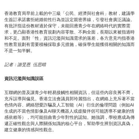
香港教育局早前上載的中三級「公民、經濟與社會科」教材，建議學
生簽訂承諾書拒絕婚前性行為並設定親密界線，引發社會廣泛議論。
有批評指這份教材過於保守，未能回應青少年在網絡時代的實際需
求，更凸顯香港性教育規劃內容零散、不夠全面，長期以來被指過時
和不足。面對「性」資訊氾濫與知識需求的落差，各方意見均指香港
性教育規劃有需要積極採取多元措施，確保學生能獲得相關的知識而
不是一知半解。
記者：謝旻恩 伍思晴
資訊氾濫與知識誤區
互聯網的普及讓青少年輕易接觸性相關資訊，但這些內容良莠不齊，
充斥誤導與偏見。香港立法會議員郭玲麗指出，在網絡上充斥著不當
色情內容、網絡戀愛詐騙及人工智能（AI）衍生的倫理問題（例如AI
生成的不當色情影像及AI聊天機器人或虛擬伴侶可能誘導不健康的情
感依賴等），均可能扭曲青少年對性的認知。她強調，學校應成為傳
遞正確性觀念與人際關係知識的核心平台，幫助學生辨別資訊真偽，
建立健康的情感與性觀念。