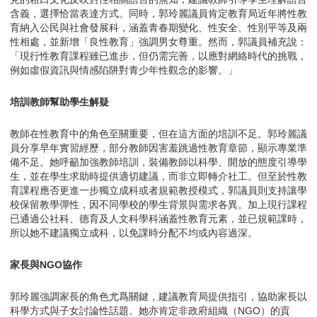
含義，選擇恰當表達方式。同時，郭玲麗議員肯定教育局近年將性教
育納入公民與社會發展科，涵蓋青春期變化、性安全、性別平等及兩
性相處，並新增「良性教育」強調男女尊重。然而，郭議員補充說：
「現行性教育課程雖已進步，但仍需完善，以應對網絡時代的挑戰，
例如虛假資訊與情感陷阱對青少年性觀念的影響。」
培訓教師幫助學生解疑
教師在性教育中的角色至關重要，但在這方面的培訓不足。郭玲麗議
員分享早年實習經歷，部分教師因害羞跳過性教育章節，顯示專業準
備不足。她呼籲加強教師培訓，裝備教師以科學、開放的態度引導學
生，並在學生求助時提供適切建議，而非立即轉介社工。但至於性教
育課程應否更進一步獨立成科或者規範教授模式，郭議員則支持讓學
校保留教學彈性，因不同學校的學生背景與需求各異。加上現行課程
已通過公社科、德育及人文科學科涵蓋性教育元素，並已規範課時，
所以她不建議獨立成科，以免課時分配不均或內容過深。
家長與NGO協作
郭玲麗強調家長的角色尤爲關鍵，建議教育局提供指引，協助家長以
科學方式與子女討論性話題。她亦肯定非政府組織（NGO）的貢