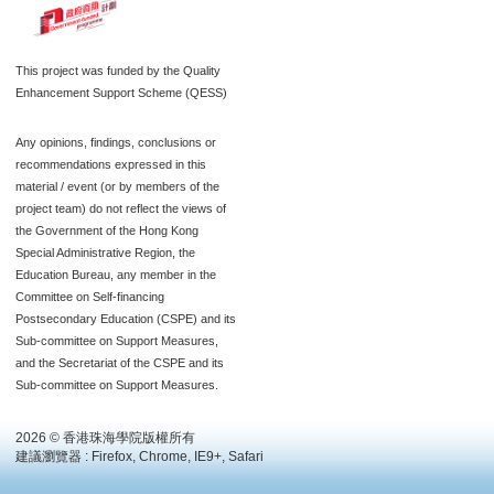
This project was funded by the Quality
Enhancement Support Scheme (QESS)
Any opinions, findings, conclusions or
recommendations expressed in this
material / event (or by members of the
project team) do not reflect the views of
the Government of the Hong Kong
Special Administrative Region, the
Education Bureau, any member in the
Committee on Self-financing
Postsecondary Education (CSPE) and its
Sub-committee on Support Measures,
and the Secretariat of the CSPE and its
Sub-committee on Support Measures.
2026 © 香港珠海學院版權所有
建議瀏覽器 : Firefox, Chrome, IE9+, Safari