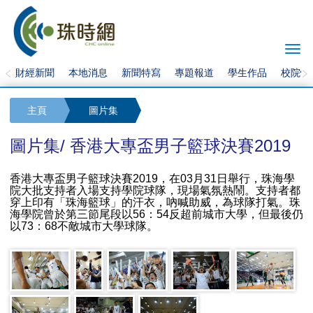
Togg
navi
財經新聞
本地消息
新聞特寫
專題報道
學生作品
校院快
主頁
圖片集
圖片集/ 香港大專盃男子籃球決賽2019
香港大專盃男子籃球決賽2019，在03月31日舉行，珠海學
院大批支持者入場支持學院球隊，現場氣氛熱鬧。支持者都
穿上印有「珠海籃球」的汗衣，吶喊助威，為球隊打氣。珠
海學院曾於第三節尾段以56：54反超前城市大學，但最後仍
以73：68不敵城市大學球隊。