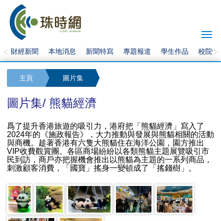
Togg
navi
財經新聞
本地消息
新聞特寫
專題報道
學生作品
校院快
主頁
圖片集
圖片集/ 熊貓經濟
爲了提升香港旅遊的吸引力，港府把「熊貓經濟」寫入了
2024年的《施政報告》，大力推動與發展與熊貓相關的活動
與商機。趁著香港有六隻大熊貓住在海洋公園，園方推出
VIP收費觀賞團。各區商場紛紛以各類熊貓主題展覽吸引市
民到訪，商戶亦把握機會推出以熊貓為主題的一系列商品，
刺激顧客消費，「國寶」搖身一變頓成了「搖錢樹」。