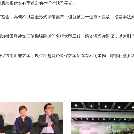
府應該提供安心而穩定的生活津貼予長者。
保基金，為何不以基金形式舉債集資，但就被另一位市民反駁，指基本法
撤回興建第三條機場跑道等多項大型工程，將資源撥往退保，以達到「聚集一起
退保方向而非方案，現時社會對於退保方案仍存有不同爭拗，呼籲社會多