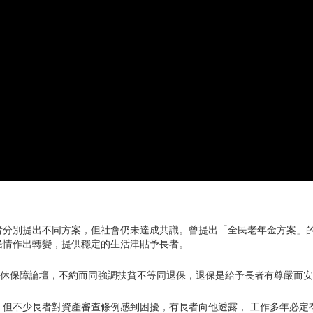
者分別提出不同方案，但社會仍未達成共識。曾提出「全民老年金方案」
民情作出轉變，提供穩定的生活津貼予長者。
退休保障論壇，不約而同強調扶貧不等同退保，退保是給予長者有尊嚴而
，但不少長者對資產審查條例感到困擾，有長者向他透露， 工作多年必定