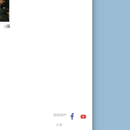
。（攝
跟隨我們
分享