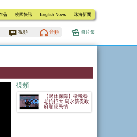
作品
校園快訊
English News
珠海新聞
視頻
音頻
圖片集
視頻
【退休保障】徵稅養
老抗拒大 周永新促政
府順應民情