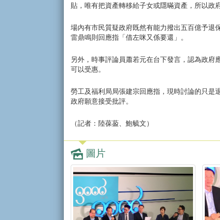
貼，唯有把資產轉移給子女或隱暪資產，所以政
場內有市民質疑政府既然有能力撥出五百億予退
雷鼎鳴則回應指「借左咪又係要還」。
另外，時事評論員蕭若元在台下發言，認為政府應該
可以受惠。
勞工及福利局局張建宗回應指，現時討論的只是
政府願意接受批評。
（記者：陸葆萾、鮑毓文）
圖片