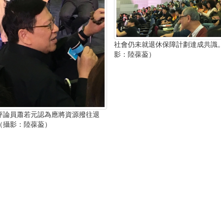
社會仍未就退休保障計劃達成共識
影：陸葆萾）
評論員蕭若元認為應將資源撥往退
（攝影：陸葆萾）