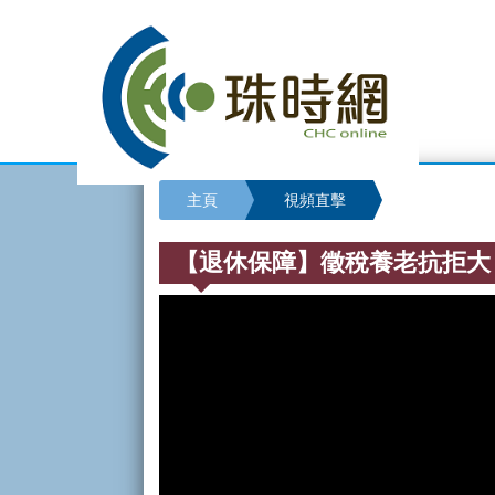
主頁
視頻直擊
【退休保障】徵稅養老抗拒大