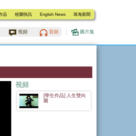
作品
校園快訊
English News
珠海新聞
視頻
音頻
圖片集
視頻
[學生作品] 人生雙向
圖