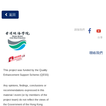
返回
跟隨我們
分享
聯絡我們
This project was funded by the Quality
Enhancement Support Scheme (QESS)
Any opinions, findings, conclusions or
recommendations expressed in this
material / event (or by members of the
project team) do not reflect the views of
the Government of the Hong Kong