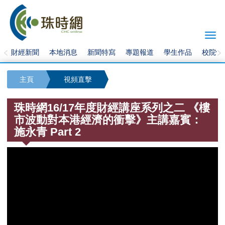
Togg
navi
財經新聞
本地消息
新聞特寫
專題報道
學生作品
校院快
主頁
視頻直擊
珠時網16/17年度財經講座系列之二 《樓
市波動對本港經濟的衝擊》主講嘉賓：
施永青 Part 2