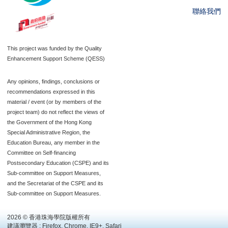
聯絡我們
This project was funded by the Quality
Enhancement Support Scheme (QESS)
Any opinions, findings, conclusions or
recommendations expressed in this
material / event (or by members of the
project team) do not reflect the views of
the Government of the Hong Kong
Special Administrative Region, the
Education Bureau, any member in the
Committee on Self-financing
Postsecondary Education (CSPE) and its
Sub-committee on Support Measures,
and the Secretariat of the CSPE and its
Sub-committee on Support Measures.
2026 © 香港珠海學院版權所有
建議瀏覽器 : Firefox, Chrome, IE9+, Safari