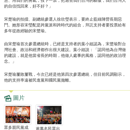
慧、用我們的勇氣，投下一票，把過去我們台灣的驕傲，我們台灣人
的自信找回來，好不好？」
宋楚瑜的拍擋、副總統參選人徐欣瑩表示，要終止藍綠陣營長期惡
鬥。她形容宋瑩配是跨黨派和跨時代的組合，拜託支持者要投票給有
多年從政經驗的宋楚瑜。
由宋楚瑜首次參選總統時，已經是支持者的葉小姐認為，宋楚瑜對台
灣社會、政治和經濟都作出很大建設。葉小姐說：「認同他為台灣做
的建設，就是他當省長的時期，他做人處事的風格，認同他的政治理
念。」
宋楚瑜屢敗屢戰，今次已經是他第四次參選總統，但目前民調顯示，
他的支持率遠被民進黨和國民黨拋離。
圖片
眾多親民黨成
逾萬名民眾出