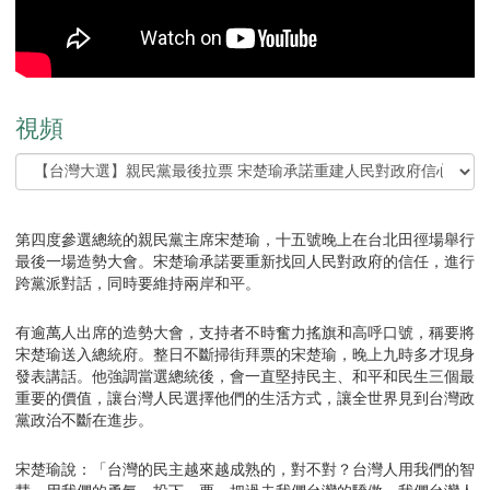
視頻
第四度參選總統的親民黨主席宋楚瑜，十五號晚上在台北田徑場舉行
最後一場造勢大會。宋楚瑜承諾要重新找回人民對政府的信任，進行
跨黨派對話，同時要維持兩岸和平。
有逾萬人出席的造勢大會，支持者不時奮力搖旗和高呼口號，稱要將
宋楚瑜送入總統府。整日不斷掃街拜票的宋楚瑜，晚上九時多才現身
發表講話。他強調當選總統後，會一直堅持民主、和平和民生三個最
重要的價值，讓台灣人民選擇他們的生活方式，讓全世界見到台灣政
黨政治不斷在進步。
宋楚瑜說：「台灣的民主越來越成熟的，對不對？台灣人用我們的智