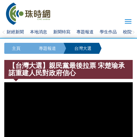
Togg
navi
財經新聞
本地消息
新聞特寫
專題報道
學生作品
校院快
主頁
專題報道
台灣大選
【台灣大選】親民黨最後拉票 宋楚瑜承
諾重建人民對政府信心