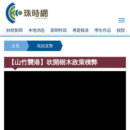
Togg
navi
財經新聞
本地消息
新聞特寫
專題報道
學生作品
校院快
主頁
視頻直擊
【山竹襲港】吹開樹木政策積弊