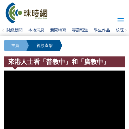
Togg
navi
財經新聞
本地消息
新聞特寫
專題報道
學生作品
校院快
主頁
視頻直擊
來港人士看「普教中」和「廣教中」