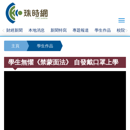
Togg
navi
財經新聞
本地消息
新聞特寫
專題報道
學生作品
校院快
主頁
學生作品
學生無懼《禁蒙面法》 自發戴口罩上學