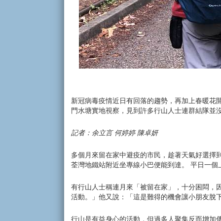
新冠病毒疫情近日有回落的趨勢，再加上春暖花
門水塘實地視察，見到許多行山人士連群結隊並
記者：余立言 何婷婷 陳卓妍
多個月來留在家中避疫的市民，趁著天氣好選擇
荃灣地鐵站附近坐專線小巴便能到達。 平日一
有行山人士稱連月來「被留在家」，十分困悶，
活動。」他又說：「這是難得的機會讓小朋友脫
行山是有益身心的活動，但過多人聚集反而增加