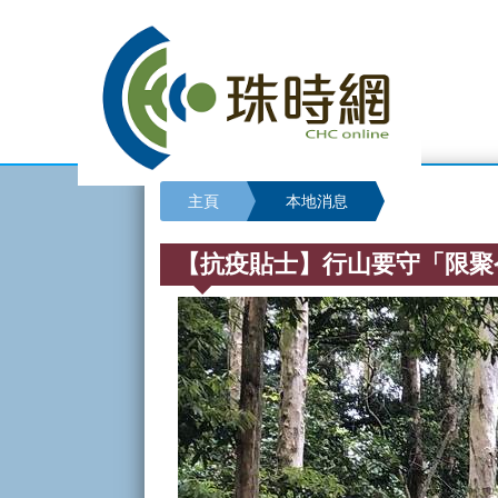
主頁
本地消息
【抗疫貼士】行山要守「限聚