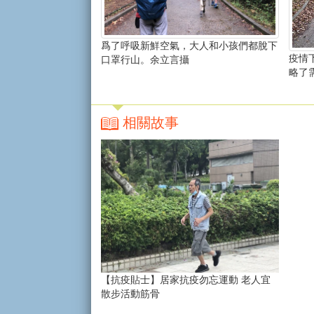
爲了呼吸新鮮空氣，大人和小孩們都脫下
疫情
口罩行山。余立言攝
略了
相關故事
【抗疫貼士】居家抗疫勿忘運動 老人宜
散步活動筋骨