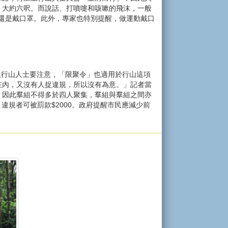
，大約六呎。而說話、打噴嚏和咳嗽的飛沫，一般
好還是戴口罩。此外，專家也特別提醒，做運動戴口
但行山人士要注意，「限聚令」也適用於行山這項
在內，又沒有人捉違規，所以沒有為意。」記者當
，因此羣組不得多於四人聚集，羣組與羣組之間亦
違規者可被罰款$2000。政府提醒市民應減少前