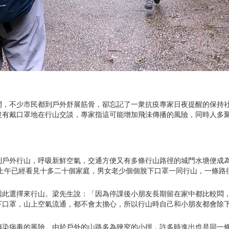
開，不少市民都到戶外舒展筋骨，卻忘記了一衆抗疫專家日夜提醒的保持
沒有戴口罩地在行山交談，專家指這可能增加飛沬傳播的風險，同時人多
到戶外行山，呼吸新鮮空氣，交通方便又有多條行山路徑的城門水塘便成
個上午已經看見十多二十個家庭，男女老少個個脫下口罩一同行山，一條路
因此選擇來行山。梁先生說：「因為停課後小朋友長期留在家中都比較悶
下口罩，山上空氣流通，都不會太擔心，所以行山時自己和小朋友都會除
傳染病毒的風險。由於戶外的山路多為狹窄的小徑，許多時進出也是同一