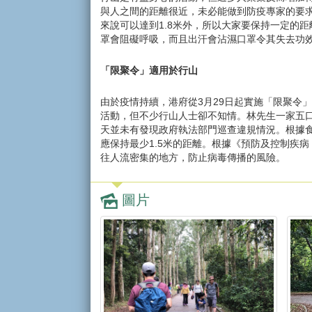
與人之間的距離很近，未必能做到防疫專家的要求
來說可以達到1.8米外，所以大家要保持一定的
罩會阻礙呼吸，而且出汗會沾濕口罩令其失去功
「限聚令」適用於行山
由於疫情持續，港府從3月29日起實施「限聚令
活動，但不少行山人士卻不知情。林先生一家五
天並未有發現政府執法部門巡查違規情況。根據
應保持最少1.5米的距離。根據《預防及控制疾病
往人流密集的地方，防止病毒傳播的風險。
圖片