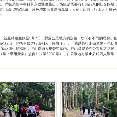
。呼吸系統科專科黃永政醫生指出，防疫是需要有1.8至2米的社交距離
距離。因此專家建議，避免增加病毒傳播風險，人多行山時，行山人士最
效。
」，並且持續生效至5月7日。對於公眾地方的定義，坊間有不同的理解。
口來行山，他指不知道行山列入「限聚令」，「我以為行山做運動不包括
食物及衞生局指出，行山都納入規管範圍内。行山是屬於在公眾地方活動
（禁止羣組聚集）規例》（第599G章），在公眾地方禁止多於四人聚集，