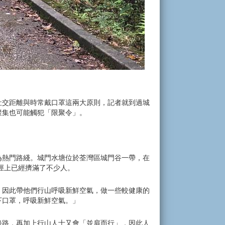
社交距離與時常戴口罩這兩大原則，記者就到過城
聚集也可能觸犯「限聚令」。
為熱門路綫。城門水塘位於荃灣區城門谷一帶，在
徑上已經擠滿了不少人。
，因此帶他們行山呼吸新鮮空氣，做一些較健康的
下口罩，呼吸新鮮空氣。」
條路，再加上行山人士又會「並肩而行」，因此人