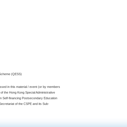
t Scheme (QESS)
sed in this material / event (or by members
t of the Hong Kong Special Administrative
n Self-financing Postsecondary Education
ecretariat of the CSPE and its Sub-