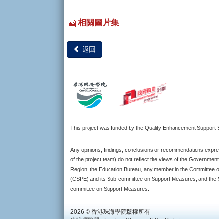
相關圖片集
返回
This project was funded by the Quality Enhancement Suppor
Any opinions, findings, conclusions or recommendations expres
of the project team) do not reflect the views of the Governmen
Region, the Education Bureau, any member in the Committee o
(CSPE) and its Sub-committee on Support Measures, and the S
committee on Support Measures.
2026 © 香港珠海學院版權所有