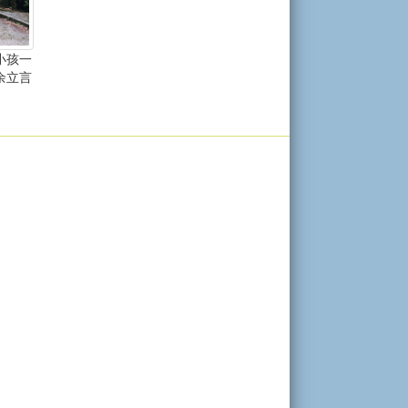
小孩一
余立言