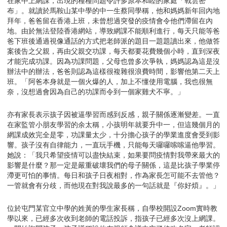
在家中上網課，出現的種種問題令許多原本和睦的家庭「戰雲密
布」。就讀於馬鞍山某中學的中一生蔡同學稱，他和媽媽新年回內地
拜年，爸爸留在香港上班，未曾想過突發的疫情會令他們滯留在內
地。由於無法登陸香港網站，導致網課不能順利進行，每天只能等爸
爸下班後通過視像通話的方式把老師派的題目一題題讀出來，他做答
案後告之父親，再由父親交功課，每天都要花費幾個小時，直到深夜
才能完成功課。因為功課問題，父母也曾多次爭執，媽媽認為這是沒
辦法中的辦法，爸爸則認為這樣很複雜很浪費時間，影響他第二天上
班。「阿爸本身就是一個火爆的人，加上不懂使用電腦，我也很無
奈，沒想過會因為自己的功課而令到一個家雞犬不寧。」
亦有家長表示孩子因被逼學習而感到反感，親子關係逐漸變差。一直
在家監管小朋友學習的余太稱，小孩明年就要升中一，但這幾個月的
網課成效完全是零，功課量太少，十分擔心孩子的學業進度會受到影
響。孩子沒有自律能力，一直玩手機，只能每天囉囉嗦嗦逼他學習。
她說：「我只希望疫情可以盡快結束，如果要問疫情對我帶來最大的
影響是什麼？那一定是嚴重破壞我們的母子關係，這是比孩子學業停
滯更可怕的事情。每日和孩子日夜相對，作為家長怎可能不去管他？
一管就會有分歧，而他現在對我說最多的一句話就是『你好煩』。」
位於屯門某官立中學的姓黃的學生家長稱，自學校開設Zoom實時教
學以來，已經多次收到老師的電話投訴，指孩子已經多次沒上網課。