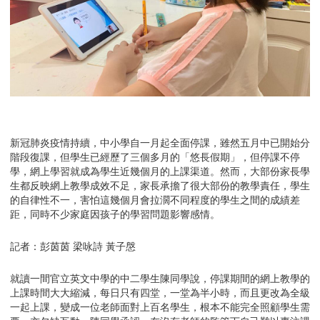
新冠肺炎疫情持續，中小學自一月起全面停課，雖然五月中已開始分
階段復課，但學生已經歷了三個多月的「悠長假期」，但停課不停
學，網上學習就成為學生近幾個月的上課渠道。然而，大部份家長學
生都反映網上教學成效不足，家長承擔了很大部份的教學責任，學生
的自律性不一，害怕這幾個月會拉濶不同程度的學生之間的成績差
距，同時不少家庭因孩子的學習問題影響感情。
記者：彭茵茵 梁咏詩 黃子慇
就讀一間官立英文中學的中二學生陳同學說，停課期間的網上教學的
上課時間大大縮減，每日只有四堂，一堂為半小時，而且更改為全級
一起上課，變成一位老師面對上百名學生，根本不能完全照顧學生需