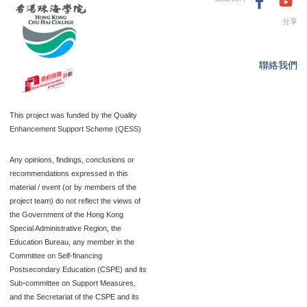
分享
聯絡我們
This project was funded by the Quality
Enhancement Support Scheme (QESS)
Any opinions, findings, conclusions or
recommendations expressed in this
material / event (or by members of the
project team) do not reflect the views of
the Government of the Hong Kong
Special Administrative Region, the
Education Bureau, any member in the
Committee on Self-financing
Postsecondary Education (CSPE) and its
Sub-committee on Support Measures,
and the Secretariat of the CSPE and its