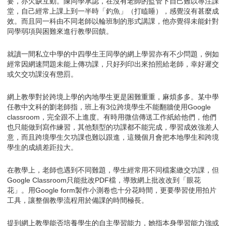
要，亦欠缺互動。陳同學承認，在沒有老師的監管下自己難以專注課
堂，自己經常上課上到一半時「釣魚」（打瞌睡），感覺沒有甚麼成
效。而且同一科由不同老師以輪班制的形式講課，他亦覺得未能針對
同學弱項與困難來進行教學回饋。
就讀一間私立中學的中四學生王同學的網上學習亦有不少問題，例如
經常因網速問題未能上傳功課，只好列印出來拍照給老師，幸好遲交
或欠交功課沒有懲罰。
網上教學對於跨境上學的內地學生更是困難重重，麻煩多多。某中學
任教中文科的劉老師指，班上有3位跨境學生不能翻牆使用Google
classroom，完全跟不上進度。有時用微信傳送工作紙給他們，他們
也只能做到寫作練習，其他類型的功課都不能完成，學習成效強差人
意，而且跨境學生欠功課也難以跟進，這幾個月會把本地學生和跨境
學生的成績差距拉大。
在教學上，老師也遇到不同難題，學生經常用不同檔案繳交功課，但
Google Classroom只能批改PDF檔，導致網上批改改到「眼花
花」。用Google form製作小測卷也十分花時間，更要學習使用拍片
工具，讓整個教學流程用於備課的時間極長。
提到網上教學能否培養學生的自主學習能力，她指本身學習能力強或