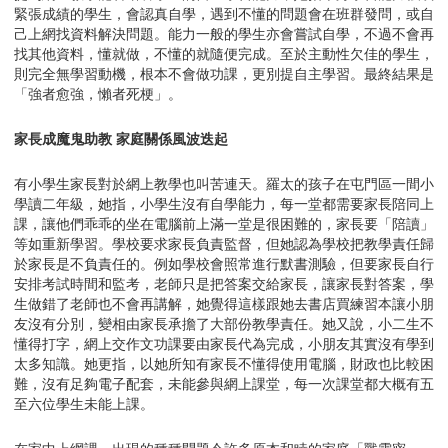
緊張成績的學生，會認真自學，遇到不懂的問題會在班群發問，或自
己上網找資料解決問題。能力一般的學生亦會嘗試自學，不過不會再
找其他資料，懂就做，不懂的就隨便完成。至於主動性欠佳的學生，
則完全無學習動機，根本不會做功課，更別提自主學習。最終結果是
「強者愈強，懶者死梗」。
家長成魔鬼助教 家庭關係風波迭起
有小學生家長對於網上教學也叫苦連天。羅太的孩子在屯門區一間小
學讀二年級，她指，小學生沒有自學能力，每一堂都需要家長陪同上
課，讓他們乖乖的坐在電腦前上滿一堂是很困難的，家長要「陪讀」
等如重新學習。學校要求家長負責監督，但她認為學校把教學責任歸
於家長是不負責任的。例如學校會照常進行默書測驗，但要家長自行
安排考試時間和監考，老師只是把答案交給家長，讓家長對答案，學
生做錯了老師也不會再講解，她覺得這樣跟她去書店買練習本讓小朋
友沒有分別，變相由家長承擔了大部份教學責任。她又說，小二生不
懂得打字，網上交作文功課要由家長代為完成，小朋友其實沒有學到
太多知識。她更指，以她所知有家長不懂得使用電腦，財政也比較困
難，沒有足夠電子配套，未能參與網上課堂，每一次課堂都大概有五
至六位學生未能上課。