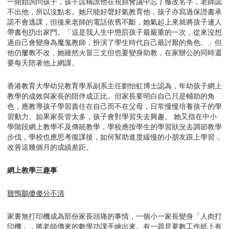
一開始詢問孩子，孩子謊稱說他在視頻會議中忘了修改名字，老師認
不出他，所以沒點名。她只能好聲好氣教育他，孩子亦寫過保證書承
諾不會逃課，但後來老師的電話依舊不斷，她氣起上來就將孩子連人
帶書包扔出家門。「這是我人生中懲罰孩子最嚴重的一次，從來沒想
過自己會變身為魔鬼教師，扮演了學生時代自己最討厭的角色。」但
他仍屢教不改，她雖然火冒三丈但也要變身助教，在家辦公的同時還
要每天陪著他上網課。
香港教育大學幼兒教育學系副系主任劉怡虹博士認為，年幼孩子網上
教學的成效與家長的陪伴成正比。但家長要明白自己只是輔助的角
色，應教導孩子學習責任在自己而不在父母，日常慢慢培養孩子的學
習動力。如果家長管太多，孩子會對學習失去興趣。 她又指在中小
學階段網上教學不及傳統教學，學校應按學生的學習狀況去調節教學
步伐，學校也應思考復課後，如何幫助進度緩慢的小朋友跟上學習，
改善這幾個月的成績差距。
網上教學三趣事
雞鴨鵝傻傻分不清
家裏無打印機成為部份家長頭痛的事情，一個小一家長變身「人肉打
印機」，將老師傳來的數學功課手繪出來。有一題是要數工作紙上有