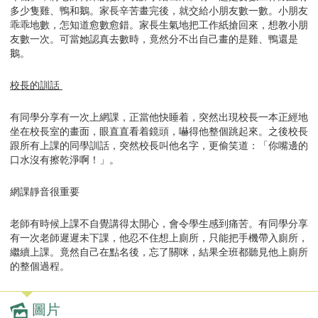
多少隻雞、鴨和鵝。家長辛苦畫完後，就交給小朋友數一數。小朋友
乖乖地數，怎知道愈數愈錯。家長生氣地把工作紙搶回來，想教小朋
友數一次。可當她認真去數時，竟然分不出自己畫的是雞、鴨還是
鵝。
校長的訓話
有同學分享有一次上網課，正當他快睡着，突然出現校長一本正經地
坐在校長室的畫面，眼直直看着鏡頭，嚇得他整個跳起來。之後校長
跟所有上課的同學訓話，突然校長叫他名字，更偷笑道：「你嘴邊的
口水沒有擦乾淨啊！」。
網課靜音很重要
老師有時候上課不自覺講得太開心，會令學生感到痛苦。有同學分享
有一次老師遲遲未下課，他忍不住想上廁所，只能把手機帶入廁所，
繼續上課。竟然自己在點名後，忘了關咪，結果全班都聽見他上廁所
的整個過程。
圖片