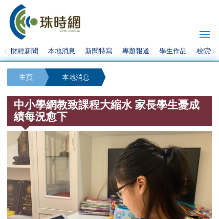
Togg
navi
財經新聞
本地消息
新聞特寫
專題報道
學生作品
校院快
主頁
本地消息
中小學網教致課程大縮水 家長學生憂成
績每況愈下