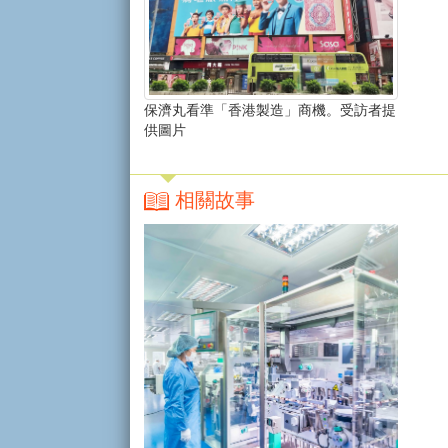
保濟丸看準「香港製造」商機。受訪者提
供圖片
相關故事