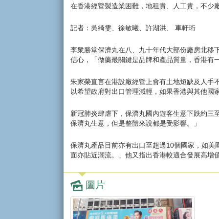
在香港經營製造業困難，地租貴、人工貴，不少
記者：吳綺雯、徐敏曦、許湖洪、 車軒珩
李衆勝堂保濟丸在八、九十年代大部份廠房北移
信心，「做藥最關鍵是品牌和產品質量，香港有
朱家榮直言在港設廠經營上會有土地短缺及人手不
以希望政府對出口管理減輕，如果香港與其他國
新冠肺炎肆虐下，保濟丸國內遊客生意下跌約三
保濟丸生意，但是整體來說都是受影響。」
保濟丸產品目前亦有出口至超過10個國家，如
面亦貼近潮流。」他又指出香港較適合發展高增
圖片