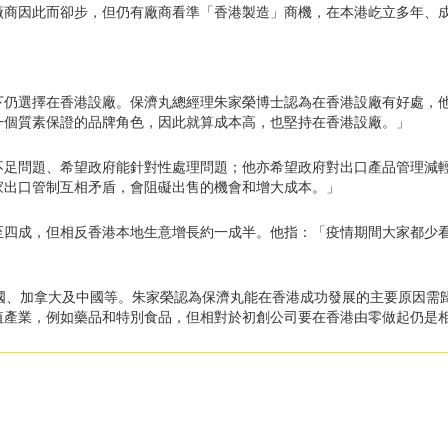
廠商因此而卻步，但仍有廠商看準「香港製造」商機，在本港屹立多年、
下仍選擇在香港設廠。保濟丸總經理朱家榮博士認為在香港設廠有好處，
一個質素保證的品牌角色，因此就算成本高，也堅持在香港設廠。」
足問題、希望政府能針對性處理問題；他亦希望政府對出口產品管理減輕
家出口管制互相矛盾，會阻礙出售的機會和增大成本。」
至四成，但相反香港本地生意增長約一成半。他指：「疫情期間大家都少
美國、加拿大及中國等。朱家榮認為保濟丸能在香港成功發展的主要原因需
值產業，例如藥品和特別食品，但相對於初創公司要在香港由零做起仍是