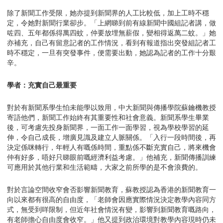
除了新聞工作受限，她亦提到新聞界的人工比較低，加上工時不穩
定，令她對新聞行業卻步。「上網睇到前有線新聞中國組記者講，做
咗四、五年都係得萬四蚊，仲要放埋無薪假，變相得返萬二蚊。」她
亦補充，自己有留意記者的工作情況，看到有報道指出突發組記者工
時不穩定，一旦有突發事件，便需要出動，她認為記者的工作十分艱
辛。
學者：充實自己最重要
對於有新聞系學生怕未能學以致用，中大新聞與傳播學院蘇鑰機教授
寄語他們，新聞工作始終有其重要性和社會意義。新聞系學生畢業
後，可考慮先投身新聞界，一面工作一面學習，視為學校學習的延
伸，令自己成長，增廣見識及建立人脈關係。「入行一段時間後，再
決定係咪轉行，年輕人有嘅係時間，重點係不斷充實自己，將來機會
仲有好多，唔好只睇眼前嘅經濟利益考慮。」他補充，新聞傳播訓練
可應用於其他行業和生活範疇，大家之前所學的是不會浪費的。
對於言論空間收窄會否影響新聞教育，蘇教授認為香港的新聞教育一
向以來都有很高的自由度，「老師會因應實際情況決定教學內容同方
式，無受到咩限制，但近年社會情況有變，影響到新聞教育嘅路向，
有老師擔心自由度會收窄。」他又提到政治環境對教學內容現時仍未