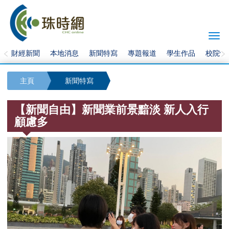
Togg
navi
財經新聞
本地消息
新聞特寫
專題報道
學生作品
校院快
主頁
新聞特寫
【新聞自由】新聞業前景黯淡 新人入行
顧慮多