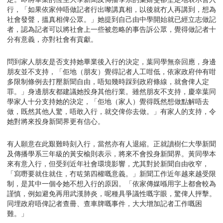
行，「如果依家仲唔做記者行出嚟講真相，以後就冇人再講到，想為
社會發聲，搵真相俾公眾。」她提到自己由中學開始就已經立志做記
者，認為記者可以將社會上一些被忽略的事告訴公眾，覺得做記者十
分有意義，亦對社會有貢獻。
問到家人朋友是否支持她畢業後入行的決定，葉同學無奈回應，身邊
朋友並不支持，「佢地（朋友）覺得記者人工咁低，依家政府仲有咁
多限制條例去打壓新聞自由，唔知幾時踩到政府條線，就會俾人定
罪。」身邊朋友都建議她投身其他行業。雖然朋友不支持，慶幸葉同
學家人十分支持她的決定，「佢地（家人）覺得既然想做點解唔去
做，既然其他人驚，唔敢入行，就交俾你去做。」有家人的支持，令
她對將來投身新聞界更有信心。
有人願意在此艱難時刻入行，當然亦有人退縮。正就讀樹仁大學新聞
及傳播學系三年級的黃安榆則表示，將來不會投身新聞界。黃同學本
來有意入行，但受到近年社會環境影響，尤其對於新聞自由收窄，
「寫嘢要就住就住，冇咗第四權嘅意義。」新聞工作近年越來越受限
制，是其中一個令她不想入行的原因。「依家傳媒喺用字上都會較為
謹慎，例如避免再用武漢肺炎，呢種具爭議性嘅字眼，驚俾人抨擊。
同埋政府唔俾記者查冊、查車牌嘅事件，大大增加記者工作嘅困
難。」