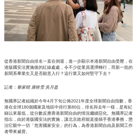
從香港新聞自由排名一直在倒退，進一步顯示本港新聞自由受壓，在
港版國安法實施後的紅線處處，令不少從業員選擇轉行，而新一批的
新聞系畢業生又是否願意入行？這行業又如何堅守下去？
記者：
黎家晴 康映雪 吳月盈
無國界記者組織於今年4月下旬公佈2021年度全球新聞自由指數，香
港在全球180個國家及地區中排行第80位，排名與去年一樣，是有紀
錄以來最低，從分數反應香港新聞自由的情況繼續惡化。無國界記者
指出，由於港版國安法的實施，讓北京政府能直接插手香港事務，懲
治它眼中一切「危害國家安全」的行為，為香港新聞自由及新聞工作
者帶來威脅。