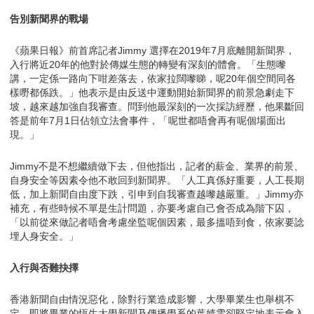
告別新聞界的戰場
《蘋果日報》前首席記者Jimmy 選擇在2019年7月底離開新聞界，
入行將近20年的他對於傳媒生態的轉變有深刻的體會。「生態嚟
講，一定係一路向下咁差落去，依家拉闊嚟睇，呢20年個空間同各
樣嘢都係跌。」他表示是由反送中運動開始新聞界的前景急劇走下
坡，越來越加強自我審查。問到他最深刻的一次採訪經歷，他果斷回
答是前年7月1日佔領立法會事件，「呢世都唔會再有呢個場面出
現。」
Jimmy不是不想繼續做下去，但他指出，記者的薪金、業界的前景、
自身安全等因素令他不敢回到新聞界。「人工真係好重要，人工長期
低，加上新聞自由度下跌，引申到自我審查越嚟越嚴重。」Jimmy亦
補充，有些時候不單是生計問題，亦要考慮自己會否成為階下囚，
「以前從來做記者唔會考慮坐監呢個因素，最多搵唔到食，依家要諗
埋人身安全。」
入行與否難抉擇
香港新聞自由情況惡化，除對行業造成影響，大學畢業生也舉棋不
定。即將畢業的恆生大學新聞及傳播學系的葉婧雯卻堅定地表示會入