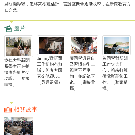
見明顯影響，但將來很難估計，言論空間會逐漸收窄，在新聞教育方
面亦然。
圖片
黃同學對新聞
Jimmy對新聞
葉同學透露自
樹仁大學新聞
工作失去信
工作仍抱有熱
己習慣在街上
系學生正在拍
心，將來打算
誠，但各方因
觀察不同事
攝廣告短片交
做電影幕後工
素令他卻步。
物，並記錄下
功課。（黎家
作。（黎家晴
（吳月盈攝）
來。（康映雪
晴攝）
攝）
攝）
相關故事