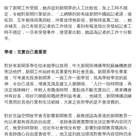
除了新聞工作受限，她亦提到新聞界的人工比較低，加上工時不穩
定，令她對新聞行業卻步。「上網睇到前有線新聞中國組記者講，做
咗四、五年都係得萬四蚊，仲要放埋無薪假，變相得返萬二蚊。」她
亦補充，自己有留意記者的工作情況，看到有報道指出突發組記者工
時不穩定，一旦有突發事件，便需要出動，她認為記者的工作十分艱
辛。
學者：充實自己最重要
對於有新聞系學生怕未能學以致用，中大新聞與傳播學院蘇鑰機教授
寄語他們，新聞工作始終有其重要性和社會意義。新聞系學生畢業
後，可考慮先投身新聞界，一面工作一面學習，視為學校學習的延
伸，令自己成長，增廣見識及建立人脈關係。「入行一段時間後，再
決定係咪轉行，年輕人有嘅係時間，重點係不斷充實自己，將來機會
仲有好多，唔好只睇眼前嘅經濟利益考慮。」他補充，新聞傳播訓練
可應用於其他行業和生活範疇，大家之前所學的是不會浪費的。
對於言論空間收窄會否影響新聞教育，蘇教授認為香港的新聞教育一
向以來都有很高的自由度，「老師會因應實際情況決定教學內容同方
式，無受到咩限制，但近年社會情況有變，影響到新聞教育嘅路向，
有老師擔心自由度會收窄。」他又提到政治環境對教學內容現時仍未