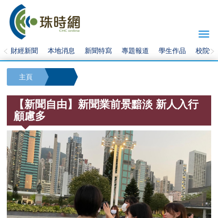
Togg
navi
財經新聞
本地消息
新聞特寫
專題報道
學生作品
校院快
主頁
【新聞自由】新聞業前景黯淡 新人入行
顧慮多