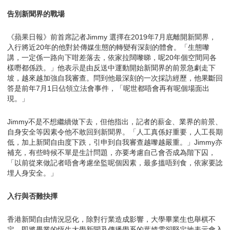
告別新聞界的戰場
《蘋果日報》前首席記者Jimmy 選擇在2019年7月底離開新聞界，
入行將近20年的他對於傳媒生態的轉變有深刻的體會。「生態嚟
講，一定係一路向下咁差落去，依家拉闊嚟睇，呢20年個空間同各
樣嘢都係跌。」他表示是由反送中運動開始新聞界的前景急劇走下
坡，越來越加強自我審查。問到他最深刻的一次採訪經歷，他果斷回
答是前年7月1日佔領立法會事件，「呢世都唔會再有呢個場面出
現。」
Jimmy不是不想繼續做下去，但他指出，記者的薪金、業界的前景、
自身安全等因素令他不敢回到新聞界。「人工真係好重要，人工長期
低，加上新聞自由度下跌，引申到自我審查越嚟越嚴重。」Jimmy亦
補充，有些時候不單是生計問題，亦要考慮自己會否成為階下囚，
「以前從來做記者唔會考慮坐監呢個因素，最多搵唔到食，依家要諗
埋人身安全。」
入行與否難抉擇
香港新聞自由情況惡化，除對行業造成影響，大學畢業生也舉棋不
定。即將畢業的恆生大學新聞及傳播學系的葉婧雯卻堅定地表示會入