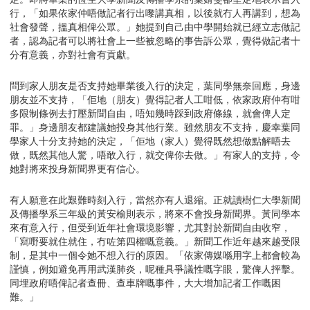
行，「如果依家仲唔做記者行出嚟講真相，以後就冇人再講到，想為
社會發聲，搵真相俾公眾。」她提到自己由中學開始就已經立志做記
者，認為記者可以將社會上一些被忽略的事告訴公眾，覺得做記者十
分有意義，亦對社會有貢獻。
問到家人朋友是否支持她畢業後入行的決定，葉同學無奈回應，身邊
朋友並不支持，「佢地（朋友）覺得記者人工咁低，依家政府仲有咁
多限制條例去打壓新聞自由，唔知幾時踩到政府條線，就會俾人定
罪。」身邊朋友都建議她投身其他行業。雖然朋友不支持，慶幸葉同
學家人十分支持她的決定，「佢地（家人）覺得既然想做點解唔去
做，既然其他人驚，唔敢入行，就交俾你去做。」有家人的支持，令
她對將來投身新聞界更有信心。
有人願意在此艱難時刻入行，當然亦有人退縮。正就讀樹仁大學新聞
及傳播學系三年級的黃安榆則表示，將來不會投身新聞界。黃同學本
來有意入行，但受到近年社會環境影響，尤其對於新聞自由收窄，
「寫嘢要就住就住，冇咗第四權嘅意義。」新聞工作近年越來越受限
制，是其中一個令她不想入行的原因。「依家傳媒喺用字上都會較為
謹慎，例如避免再用武漢肺炎，呢種具爭議性嘅字眼，驚俾人抨擊。
同埋政府唔俾記者查冊、查車牌嘅事件，大大增加記者工作嘅困
難。」