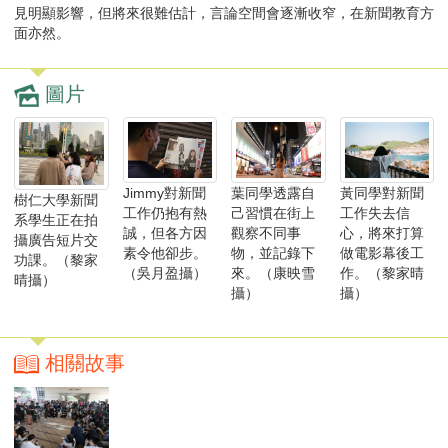
見明顯影響，但將來很難估計，言論空間會逐漸收窄，在新聞教育方
面亦然。
圖片
黃同學對新聞
Jimmy對新聞
葉同學透露自
樹仁大學新聞
工作失去信
工作仍抱有熱
己習慣在街上
系學生正在拍
心，將來打算
誠，但各方因
觀察不同事
攝廣告短片交
做電影幕後工
素令他卻步。
物，並記錄下
功課。（黎家
作。（黎家晴
（吳月盈攝）
來。（康映雪
晴攝）
攝）
攝）
相關故事