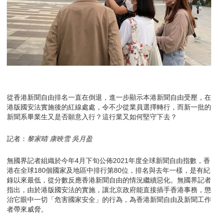
從香港新聞自由排名一直在倒退，進一步顯示本港新聞自由受壓，在
港版國安法實施後的紅線處處，令不少從業員選擇轉行，而新一批的
新聞系畢業生又是否願意入行？這行業又如何堅守下去？
記者：
黎家晴 康映雪 吳月盈
無國界記者組織於今年4月下旬公佈2021年度全球新聞自由指數，香
港在全球180個國家及地區中排行第80位，排名與去年一樣，是有紀
錄以來最低，從分數反應香港新聞自由的情況繼續惡化。無國界記者
指出，由於港版國安法的實施，讓北京政府能直接插手香港事務，懲
治它眼中一切「危害國家安全」的行為，為香港新聞自由及新聞工作
者帶來威脅。