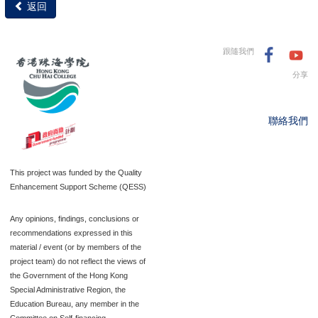
返回
跟隨我們
分享
聯絡我們
This project was funded by the Quality
Enhancement Support Scheme (QESS)
Any opinions, findings, conclusions or
recommendations expressed in this
material / event (or by members of the
project team) do not reflect the views of
the Government of the Hong Kong
Special Administrative Region, the
Education Bureau, any member in the
Committee on Self-financing