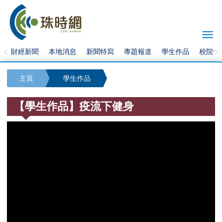
Togg
navi
財經新聞
本地消息
新聞特寫
專題報道
學生作品
校院快
主頁
學生作品
【學生作品】疫流下健身