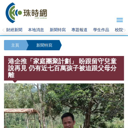
Togg
navi
財經新聞
本地消息
新聞特寫
專題報道
學生作品
校院快
主頁
新聞特寫
港企推「家庭團聚計劃」 盼跟留守兒童
說再見 仍有近七百萬孩子被迫跟父母分
離