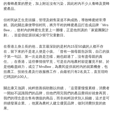
的養蜂產業的歷史，加上附近沒有污染，因此村內不少人養蜂及賣蜂
蜜產品。
但村民缺乏生意頭腦，管理及銷售渠道不夠成熟，導致蜂蜜經常滯
銷。因此關志康便帶領村民，將升平村的蜂蜜產品打造成品牌「Mrs
Bee」，使村內的蜂蜜生意更上一層樓，正是他所講的「家庭團聚計
劃」，並提倡從源頭減少留守兒童數目。
在香港土身土長的他，直言最深刻的是村內15至50歲的人都不存
在，留下來的不是老人便是小孩。「曾有一個母親告訴我，自己的孩
子第一句話、第一次走路是怎樣，她也錯過了，沒有盡母親的責
任。」在香港，這些事情很罕見，可是在內地農村卻是屢見不鮮。於
是他略盡綿力，成立了MrsBee，為農民提供就村內的就業機會，包
括農工、技術生產及行政服務工作，由最初只有2名員工，直至現時
已聘請約100人。
關志康又強調，純粹慈善捐助難以持續，「這需要慢慢累積，消費者
一開始不認識我們的品牌，但他們用完我們的產品覺得好就會再買，
我們的理念是出售有價值的商品，而非純粹請求別人捐錢，這才是可
持續發展企業。」他冀為農村人建立優質品牌，做到消費扶貧的效
果。