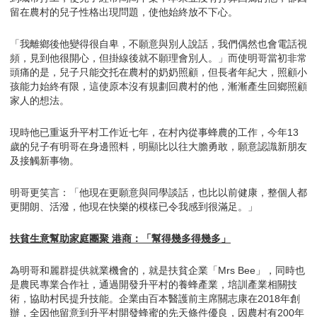
留在農村的兒子性格出現問題，使他始終放不下心。
「我離鄉後他變得很自卑，不願意與別人說話，我們偶然也會電話視
頻，見到他很開心，但掛線後就不願理會別人。」而使明哥當初非常
頭痛的是，兒子只能交托在農村的奶奶照顧，但長者年紀大，照顧小
孩能力始終有限，這使原本沒有規劃回農村的他，漸漸產生回鄉照顧
家人的想法。
現時他已重返升平村工作近七年，在村內從事蜂農的工作，今年13
歲的兒子有明哥在身邊照料，明顯比以往大膽勇敢，願意認識新朋友
及接觸新事物。
明哥更笑言：「他現在更願意與同學談話，也比以前健康，整個人都
更開朗、活潑，他現在快樂的模樣已令我感到很滿足。」
扶貧生意幫助家庭團聚 港商：「幫得幾多得幾多」
為明哥和麗群提供就業機會的，就是扶貧企業「Mrs Bee」，同時也
是農民專業合作社，通過開發升平村的養蜂產業，培訓產業相關技
術，協助村民提升技能。企業由百本醫護前主席關志康在2018年創
辦，全因他留意到升平村開發蜂蜜的先天條件優良，因農村有200年