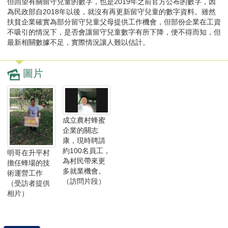
但回望有關留守兒童的數字，也是2019年之前官方公布的數字，因
為民政部自2018年以後，就沒有再更新留守兒童的數字資料。雖然
扶貧企業確實為部分留守兒童父母提供工作機會，但部份企業在工資
不吸引的情況下，是否會讓留守兒童數字有所下降，便不得而知，但
最新相關數據不足，實際情況讓人難以估計。
圖片
成立農村蜂蜜
企業的關志
康，現時聘請
約100名員工，
明哥在升平村
為村民帶來更
擔任蜂場的技
多就業機會。
術運營工作
（訪問片段）
（受訪者提供
相片）