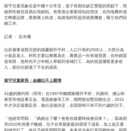
留守兒童現象在是中國十分常見，孩子長期在缺乏雙親的照顧下，情
緒和性格也容易出現缺陷。有香港企業家得知此情況，在內地農村成
立蜂蜜品牌，業務漸上軌道，為當地村民提供就業機會，吸引他們回
鄉工作。
記者 ： 彭永曦
位於廣東省西北部的德慶縣升平村，人口只有約2500人，大部分為
小孩及老人。村民主要以務農為生，農產品一向有做買賣，但外銷渠
道有限，使村內不少年輕人寧願到省城打工，為的就是賺取更多收
入，卻往往錯過了子女的成長。
留守兒童家長：金錢比不上親情
42歲的陳灼明（明哥）在1997年離開家鄉升平村，到廣州、佛山和
東莞等地從事五金、電器維修等工作，期間曾短暫回鄉生活，2015
年才決定返鄉定居，做出這個決定，全因當時只有不到六歲的兒子。
「他經常問我：『媽媽去了哪？爸爸你甚麼時候會回來？』」因為明
哥2010年與妻子離婚，兒子在單親家庭的環境下成長，加上他又要
到城市打工，使兒子經常悶悶不樂，本來並沒有打算回鄉的他，卻因