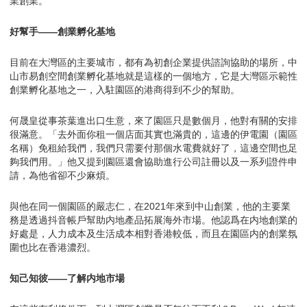
業創業。
好幫手——創業孵化基地
目前在大灣區的主要城市，都有為初創企業提供諮詢協助的場所，中
山市易創空間創業孵化基地就是這樣的一個地方，它是大灣區示範性
創業孵化基地之一，入駐園區的港商得到不少的幫助。
何晟皇從事茶葉進出口生意，來了園區只是數個月，他對有關的安排
很滿意。「去外面你租一個店面其實也滿貴的，這邊的伊電園（園區
名稱）免租給我們，我們只需要付那個水電費就好了，這邊空間也足
夠我們用。」他又提到園區還會協助進行公司註冊以及一系列證件申
請，為他省卻不少麻煩。
與他在同一個園區的嚴志仁，在2021年來到中山創業，他的主要業
務是透過抖音帳戶幫助内地產品拓展海外市場。他認爲在内地創業的
好處是，人力成本及生活成本相對香港較低，而且在園區内的創業氛
圍也比在香港濃烈。
知己知彼——了解内地市場