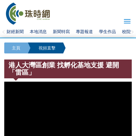
Togg
navi
財經新聞
本地消息
新聞特寫
專題報道
學生作品
校院快
主頁
視頻直擊
港人大灣區創業 找孵化基地支援 避開
「雷區」