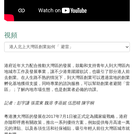
視頻
港府近年大力配合推動大灣區的發展，鼓勵和支持青年人到大灣區內
地城市工作及發展事業，讓不少港青躍躍欲試，也吸引了部分港人前
去創業。在人生路不熟的情況下，到大灣區創業可以透過當地的創業
孵化基地獲得支援，同時專業的諮詢服務，可以幫助創業者避開「雷
區」；了解内地市場生態，也是創業者必備的功課。
記者：彭宇謙 張震東 魏溶 李蓓妮 伍思晴 陳宇桐
粵港澳大灣區的發展在2017年7月1日被正式定為國家級戰略，港府
亦隨即呼應有關政策，推出一系列優待方案，例如提供每月高達一萬
元的津貼、以及各項生活和社保補貼，吸引年輕人前往大灣區城市就