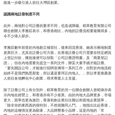
能進一步吸引港人前往大灣區創業。
認識兩地
註冊制度不同
此外，兩地對公司註冊的要求不同，也造成障礙。稻草教育有限公司
聯合創辦人李雅莊表示，和香港相比，內地的註冊流程要複雜得多，
令不少港人卻步。
李雅莊數年前曾於內地創立補習社，後來回流香港。她表示兩地制度
差異巨大，尤其在註冊公司方面，在香港註冊公司只需要在特定網頁
上登記付款，獲批後便可以領取「公司註冊證明書」及「商業登記
證」。但在內地需要先提交一系列文件，辦妥大量手續才能註冊。
「要先開設公司，才能進行招聘宣傳等一系列工作，但對於內地流程
始終不是我們熟悉那套，所以還是要拜託內地人。」所以李更推薦港
人前往各地孵化中心創業，尋求專業人士支援。
除了註冊公司上有分別外，稻草教育的另一位聯合創辦人曾昭偉亦表
示內地在經營上，和香港亦有不少差異。由於內地大品牌更多，市場
更大，競爭也更為激烈，香港初創企業往往難以和當地企業競爭，
「除非你的東西真的很特別，不然很難同人鬥。」他指出比起香港，
內地的這種情況更為顯著，大品牌壓着小品牌，這是內地的「常