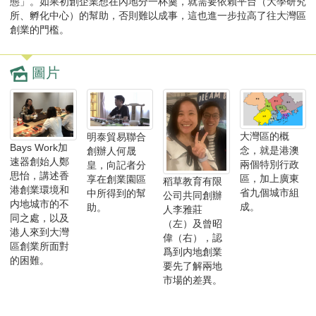
態」。如果初創企業想在內地分一杯羹，就需要依賴平台（大學研究
所、孵化中心）的幫助，否則難以成事，這也進一步拉高了往大灣區
創業的門檻。
圖片
大灣區的概
明泰貿易聯合
Bays Work加
念，就是港澳
創辦人何晟
速器創始人鄭
兩個特別行政
皇，向記者分
思怡，講述香
區，加上廣東
享在創業園區
稻草教育有限
港創業環境和
省九個城市組
中所得到的幫
公司共同創辦
内地城市的不
成。
助。
人李雅莊
同之處，以及
（左）及曾昭
港人來到大灣
偉（右），認
區創業所面對
爲到内地創業
的困難。
要先了解兩地
市場的差異。