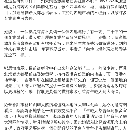
在這些有利條件下，到大灣區創業是否無往而不利？Bays Work加速
器是前海著名的創業孵化基地，創立四年至今，經手過數百個創業項
目，加速器創辦人鄭思怡表示，由於對内地市場的不理解，以致許多
創業者失敗告終。
她説：「一個就是香港不具備一個像內地運行了有十幾、二十年的一
個創業體系，港人並不理解創業的這個閉環思維。」她指出，這會導
致創業者會覺得政府有很多支持，原來的生意在香港做得還好，到內
地來有更大的市場，便更容易成功。事實是「內地市場的玩法與香港
完全不一樣」。
鄭思怡表示，目前從孵化中心出來的企業能「上市」的屬少數，而且
創業者大都是前往香港留學，持有香港身份證的內地生，而非香港本
地青年。「香港科研在國際上都是世界領先的，但它缺乏一個落地的
場景，而大灣區正能為它提供一個這樣的場景。」鄭認為兩地政府可
以更積極的互動，採取更具體的措施來吸引香港年輕人到大灣區。
沁薈會計事務所創辦人蔡涴榕也有興趣到大灣區創業，她亦同意有關
看法。蔡認為兩地缺乏一個有效交流平台，「年輕人都會聽到很多宣
傳，但應該點樣落地呢？」蔡認為青年人只能通過宣傳上的資訊了解
大灣區的情況，對具體情況所知甚少，因此她認為比起資源配套上的
支援，政府更需要建構一個公開透明的平台向青年提供相關資訊，方