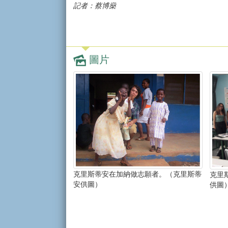
記者：蔡博燊
圖片
克里斯蒂安在加納做志願者。（克里斯蒂
克里
安供圖）
供圖