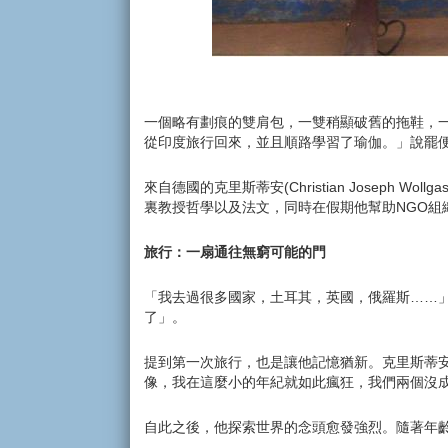
一個略有劃痕的雙肩包，一雙稍顯破舊的拖鞋，
從印度旅行回來，並且順路學習了瑜伽。」說罷
來自德國的克里斯蒂安(Christian Josep
裏教授哲學以及法文，同時在假期他幫助NGO
旅行：一扇通往無窮可能的門
「我去過很多國家，土耳其，英國，俄羅斯……
了」。
提到第一次旅行，也是讓他記憶猶新。克里斯蒂安
像，我在這麼小的年紀就如此瘋狂，我們兩個沒
自此之後，他探索世界的念頭愈發強烈。隨著年