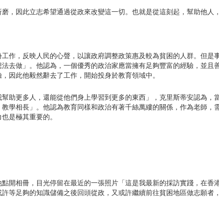
折磨，因此立志希望通過從政來改變這一切。也就是從這刻起，幫助他人
份工作，反映人民的心聲，以讓政府調整政策惠及較為貧困的人群。但是
想法去做」。他認為，一個優秀的政治家應當擁有足夠豐富的經驗，並且
驗，因此他毅然辭去了工作，開始投身於教育領域中。
我幫助更多人，還能從他們身上學習到更多的東西」，克里斯蒂安認為，
，教學相長」。他認為教育同樣和政治有著千絲萬縷的關係，作為老師，
力也是極其重要的。
他點開相冊，目光停留在最近的一張照片「這是我最新的採訪實踐，在香
或許等足夠的知識儲備之後回頭從政，又或許繼續前往貧困地區做志願者