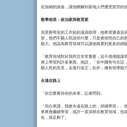
在加納的旅途，讓他瞭解到當地人們遭受貧苦的
教學相長：政治家與教育家
克里斯蒂安的工作始於議員助理，他希望通過這
習，他們不聽人民說些什麼，只是會按照自己的
能力。他認為教育領域可以讓他積累到更多的經
「教育領域對於我而言非常重要，這不僅僅能讓
身上學習到許多東西。他説，「在中國有句古話
聽人民的意見，去進行改正；此外，擁有領導能
永遠在路上
「你怎麼看待你的未來」記者問到。
「坦白來講，我會永遠在路上的，持續學習」。
來將會繼續學習，或許一直深耕在教育領域，也
化，就足夠了。