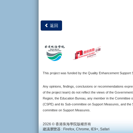
返回
This project was funded by the Quality Enhancement Suppor
Any opinions, findings, conclusions or recommendations expres
of the project team) do not reflect the views of the Governmen
Region, the Education Bureau, any member in the Committee o
(CSPE) and its Sub-committee on Support Measures, and the S
committee on Support Measures.
2026 © 香港珠海學院版權所有
建議瀏覽器 : Firefox, Chrome, IE9+, Safari