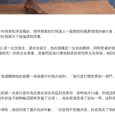
一件簡單乾淨花襯衫。簡單樸素的打扮讓人一眼聯想到風塵僕僕的修行者
便向我展示了瑜伽課程證書。
h Wollgast) 是一位交換生，還在念碩士，他在德國是一位自由教師，同時受
組織研究一些跨文化專案，當被問及為什麼他熱衷於研究跨文化領域，他回
」他邊翻開他的相冊一張張圖片向我介紹到，「旅行是打開世界的一扇門
的第一次旅行是作為交換生前往烏茲別克斯坦，當時他才13歲，到達該
成年的孩子能夠輪流開車穿越了沙漠！」他在那邊度過了短短一周，這對
齡增長，他也到達了服兵役的年齡。「但是我不想服兵役，於是我去了加