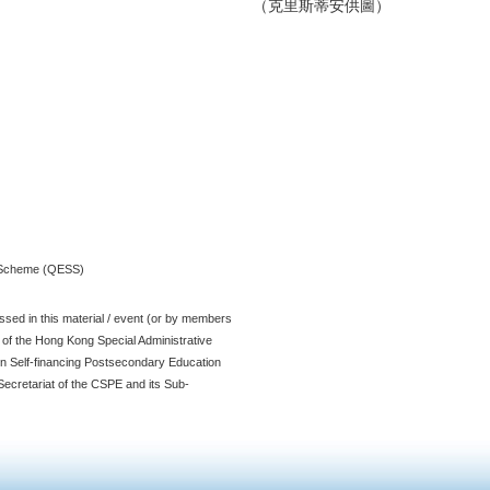
（克里斯蒂安供圖）
t Scheme (QESS)
sed in this material / event (or by members
t of the Hong Kong Special Administrative
n Self-financing Postsecondary Education
ecretariat of the CSPE and its Sub-