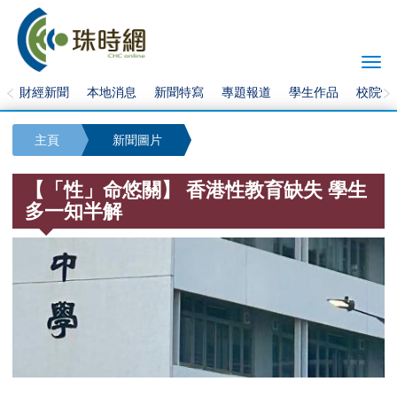
Togg
navi
財經新聞
本地消息
新聞特寫
專題報道
學生作品
校院快
主頁
新聞圖片
【「性」命悠關】 香港性教育缺失 學生
多一知半解