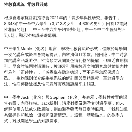
性教育現況 零散且淺薄
根據香港家庭計劃指導會2021年的「青少年與性研究」報告中，
8,343名中一至中六學生（3,713名女生、4,630名男生）回答12道與
性相關的題目，中三至中六生平均答對8題，中一至中二生僅答對不
到6題，顯示性知識基礎薄弱。
中三學生Mable（化名）坦言，學校性教育流於形式，僅限於每學期
一次的講座或於早會簡短提及，內容淺薄且零散。她回憶，中二時參
加的講座涵蓋避孕、性病預防及關於色情刊物的提醒，但缺乏實用指
引。早會討論兩性議題時，教師常引用宗教經文強調禁慾與婚姻內性
行為的「正確性」，「感覺像在聽道德課，而不是學怎麼保護自
己。」生物課則僅介紹生殖系統的解剖圖與受精過程，至於避孕方
法、性病傳播途徑及性同意等實務議題幾乎未觸及。
中一學生Jack（化名）與Stephen（化名）亦表示，學校性教育的課
堂有限，內容模糊。Jack提到，講座雖提及避孕套與避孕藥，但未
解釋使用方法或失敗風險，例如避孕藥需每日定時服用。「我想知道
具體操作和風險，但老師沒講清楚。」這種「蜻蜓點水」的教學方
式，難以滿足學生的知識需求。