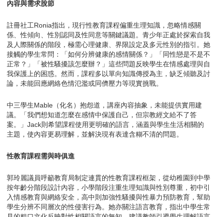
內容與需求脫節
註冊社工Ronia指出，現行性教育課程偏重生理知識，忽略情感關
係、性傾向、性別認同及性同意等關鍵議題。青少年正處於探索自我
及人際關係的階段，極需心理健康、界限設定及多元性別的指引。她
接觸的學生常問：「如何分辨健康的感情關係？」「同性戀是不是不
正常？」「被性騷擾該怎麼辦？」這些問題反映學生在情感處理與自
我保護上的困惑。然而，課程多以單向知識傳授為主，缺乏傾聽及討
論，未能回應網絡色情氾濫或同儕壓力等現實挑戰。
中三學生Mable（化名）抱怨道，講座內容抽象，未能提供實用建
議。「我們想知道怎麼在感情中保護自己，但宗教經文給不了答
案。」Jack則希望課程使用更明確的語言，涵蓋與學生生活相關的
主題，使內容更易理解，並解決現有表達含糊不清的問題。
性教育課程需與時俱進
郭玲麗議員呼籲教育局制定連貫的性教育課程框架，從幼稚園到中學
按年齡分階段設計內容，小學階段注重生理知識與性別尊重，初中引
入情感教育與網絡安全，高中則加強性騷擾與性暴力預防教育，幫助
學生分辨不同層次的性侵害行為。她亦關注語言教育，指出中學生常
見的粗口文化反映對性相關語言的無知，建議教師引導學生理解語言