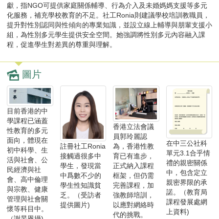
獻，指NGO可提供家庭關係輔導、行為介入及未婚媽媽支援等多元
化服務，補充學校教育的不足。社工Ronia則建議學校培訓教職員，
提升對性別認同與性傾向的專業知識，並設立線上輔導與朋輩支援小
組，為性別多元學生提供安全空間。她強調將性別多元內容融入課
程，促進學生對差異的尊重與理解。
圖片
目前香港的中
學課程已涵蓋
香港立法會議
性教育的多元
員郭玲麗認
面向，體現在
在中三公社科
為，香港性教
註冊社工Ronia
初中科學、生
單元3.1合乎情
育已有進步，
接觸過很多中
活與社會、公
禮的親密關係
正式納入課程
學生，發現當
民經濟與社
中，包含定立
框架，但仍需
中爲數不少的
會、高中倫理
親密界限的承
完善課程，加
學生性知識貧
與宗教、健康
諾。（教育局
強教師培訓，
乏。（受訪者
管理與社會關
課程發展處網
以應對網絡時
提供圖片)
懷等科目中。
上資料)
代的挑戰。
（謝旻恩攝)