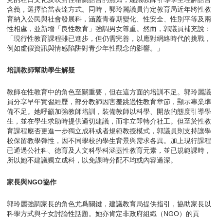
含義，選擇恰當表達方式。同時，郭玲麗議員肯定教育局近年將性教
育納入公民與社會發展科，涵蓋青春期變化、性安全、性別平等及兩
性相處，並新增「良性教育」強調男女尊重。然而，郭議員補充說：
「現行性教育課程雖已進步，但仍需完善，以應對網絡時代的挑戰，
例如虛假資訊與情感陷阱對青少年性觀念的影響。」
培訓教師幫助學生解疑
教師在性教育中的角色至關重要，但在這方面的培訓不足。郭玲麗議
員分享早年實習經歷，部分教師因害羞跳過性教育章節，顯示專業準
備不足。她呼籲加強教師培訓，裝備教師以科學、開放的態度引導學
生，並在學生求助時提供適切建議，而非立即轉介社工。但至於性教
育課程應否更進一步獨立成科或者規範教授模式，郭議員則支持讓學
校保留教學彈性，因不同學校的學生背景與需求各異。加上現行課程
已通過公社科、德育及人文科學科涵蓋性教育元素，並已規範課時，
所以她不建議獨立成科，以免課時分配不均或內容過深。
家長與NGO協作
郭玲麗強調家長的角色尤爲關鍵，建議教育局提供指引，協助家長以
科學方式與子女討論性話題。她亦肯定非政府組織（NGO）的貢