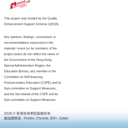
This project was funded by the Quality
Enhancement Support Scheme (QESS)
Any opinions, findings, conclusions or
recommendations expressed in this
material / event (or by members of the
project team) do not reflect the views of
the Government of the Hong Kong
Special Administrative Region, the
Education Bureau, any member in the
Committee on Self-financing
Postsecondary Education (CSPE) and its
Sub-committee on Support Measures,
and the Secretariat of the CSPE and its
Sub-committee on Support Measures.
2026 © 香港珠海學院版權所有
建議瀏覽器 : Firefox, Chrome, IE9+, Safari