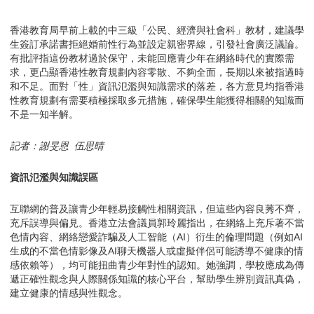
香港教育局早前上載的中三級「公民、經濟與社會科」教材，建議學
生簽訂承諾書拒絕婚前性行為並設定親密界線，引發社會廣泛議論。
有批評指這份教材過於保守，未能回應青少年在網絡時代的實際需
求，更凸顯香港性教育規劃內容零散、不夠全面，長期以來被指過時
和不足。面對「性」資訊氾濫與知識需求的落差，各方意見均指香港
性教育規劃有需要積極採取多元措施，確保學生能獲得相關的知識而
不是一知半解。
記者：謝旻恩 伍思晴
資訊氾濫與知識誤區
互聯網的普及讓青少年輕易接觸性相關資訊，但這些內容良莠不齊，
充斥誤導與偏見。香港立法會議員郭玲麗指出，在網絡上充斥著不當
色情內容、網絡戀愛詐騙及人工智能（AI）衍生的倫理問題（例如AI
生成的不當色情影像及AI聊天機器人或虛擬伴侶可能誘導不健康的情
感依賴等），均可能扭曲青少年對性的認知。她強調，學校應成為傳
遞正確性觀念與人際關係知識的核心平台，幫助學生辨別資訊真偽，
建立健康的情感與性觀念。