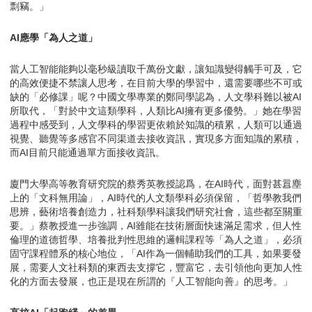
剽竊。」
AI應學「為人之道」
當人工智能能夠以毫秒級讀取千萬份文獻，讓知識變得觸手可及，它
的高效便捷不禁讓人思考，在目前大學的學習中，還需要哪些不可或
缺的「必修課」呢？中國文學專業的鄭同學認為，人文學科難以被AI
所取代，「對於中文這類學科，人類比AI擁有更多優勢。」她在學習
過程中感受到，人文學科的學習更依賴於知識的積累，人類可以通過
視覺、聽覺等多感官不同渠道去接收資訊，實現多方面知識的累積，
而AI目前只能通過單方面接收資訊。
廈門大學高等教育研究院的蔡秀英教授認爲，在AI時代，面對甚囂塵
上的「文科無用論」，AI時代的人文類學科必須保留，「哲學教我們
思辨，藝術培養創造力，社科類學科讓我們研究社會，這些都至關重
要。」蔡教授進一步強調，AI雖能在技術層面快速滿足需求，但人性
倫理的道德哲學、培養批判性思維的邏輯課程等「為人之道」，必須
固守課程體系的核心地位，「AI作為一個輔助我們的工具，如果要發
展，需要人文社科類的東西去支撐它，豐富它，去引領他向更加人性
化的方面去發展，也正是現在所謂的『人工智能向善』的思考。」