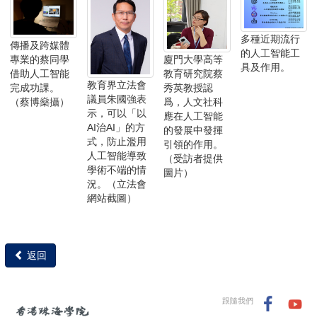
多種近期流行
傳播及跨媒體
的人工智能工
廈門大學高等
專業的蔡同學
具及作用。
教育研究院蔡
借助人工智能
教育界立法會
秀英教授認
完成功課。
議員朱國強表
爲，人文社科
（蔡博燊攝）
示，可以「以
應在人工智能
AI治AI」的方
的發展中發揮
式，防止濫用
引領的作用。
人工智能導致
（受訪者提供
學術不端的情
圖片）
況。（立法會
網站截圖）
返回
跟隨我們