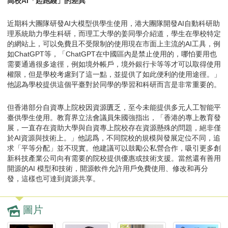
高校AI「起跑綫」的差異
近期科大團隊研發AI大模型供學生使用，港大團隊開發AI自動科研助
理系統助力學生科研，而理工大學的姜同學介紹道，學生在學校特定
的網站上，可以免費且不受限制的使用現在市面上主流的AI工具，例
如ChatGPT等，「ChatGPT在中國區內是禁止使用的，哪怕要用也
需要通過很多途徑，例如境外帳戶，境外銀行卡等等才可以取得使用
權限，但是學校考慮到了這一點，並提供了如此便利的使用途徑。」
他認為學校提供這個平臺對於同學的學習和科研而言是非常重要的。
但香港部分自資專上院校因資源匱乏，至今未能提供多元人工智能平
臺供學生使用。教育界立法會議員朱國強指出，「香港的專上教育發
展，一直存在資助大學與自資專上院校存在資源懸殊的問題，絕非僅
於AI資源與技術上。」他認爲，不同院校的規模與發展定位不同，追
求「平等分配」並不現實。他建議可以鼓勵公私營合作，吸引更多創
新科技產業公司向有需要的院校提供優惠或技術支援。當然還有善用
開源的AI 模型和技術，開源軟件允許用戶免費使用、修改和再分
發，這樣也可達到資源共享。
圖片