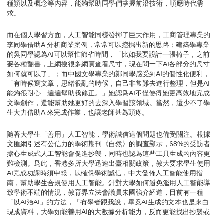
種類以及概念等內容，能夠幫助同學們掌握前沿技術，順應時代需
求。
而在個人學習方面，人工智能同樣發揮了巨大作用，工商管理專業的
李同學借助AI分析商業案例，常常可以挖掘出新的思路；建築學專業
的吳同學認為AI可以幫忙節省時間，「比如我要設計一張椅子，之前
要各種翻書，上網搜很多網頁查看尺寸，現在問一下AI各部分的尺寸
如何就可以了」；而中國文學專業的鄭同學感受到AI的個性化便利，
「有時候寫文章，思緒很亂的時候，自己非常難去進行整理，但是AI
能夠很耐心一遍遍幫助我修正。」她認爲AI不僅使得她更高效地完成
文學創作，還能幫助她更好的去深入學習該領域。當然，還少不了學
生大力借助AI來完成作業，也讓老師甚為頭疼。
隨著大學生「善用」人工智能，學術誠信這個問題也備受關注。根據
文匯網引述有公信力的學術期刊《自然》的調查顯示，68%的受訪者
擔心生成式人工智能會促進抄襲，同時也認為這些工具生成的內容更
難檢測。爲此，香港多所大學迅速出臺相關政策，教大要求學生使用
AI完成功課時須申報，以確保學術誠信，中大發佈人工智能使用指
南，幫助學生合規使用人工智能。針對大學如何避免濫用人工智能導
致學術不端的情況，教育界立法會議員朱國強介紹道，目前有一種
「以AI治AI」的方法，「有學者跟我說，畢竟AI生成的文本也是來自
現成資料，大學如能善用AI的大數據分析能力，反而更能找出抄襲或