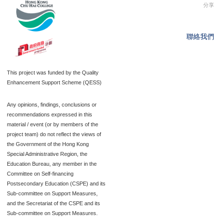
分享
聯絡我們
This project was funded by the Quality
Enhancement Support Scheme (QESS)
Any opinions, findings, conclusions or
recommendations expressed in this
material / event (or by members of the
project team) do not reflect the views of
the Government of the Hong Kong
Special Administrative Region, the
Education Bureau, any member in the
Committee on Self-financing
Postsecondary Education (CSPE) and its
Sub-committee on Support Measures,
and the Secretariat of the CSPE and its
Sub-committee on Support Measures.