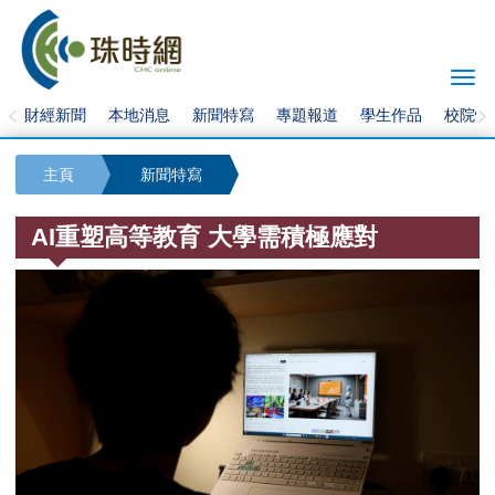
Togg
navi
財經新聞
本地消息
新聞特寫
專題報道
學生作品
校院快
主頁
新聞特寫
AI重塑高等教育 大學需積極應對