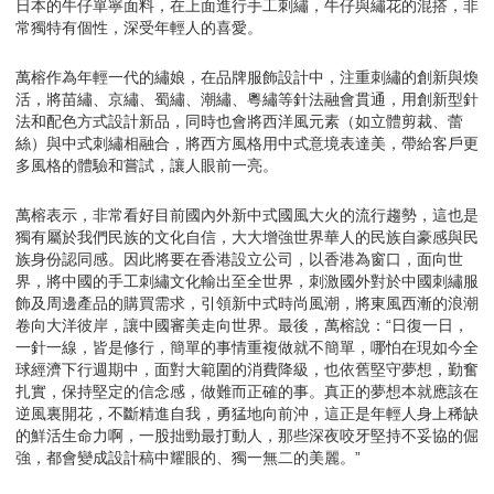
日本的牛仔單寧面料，在上面進行手工刺繡，牛仔與繡花的混搭，非
常獨特有個性，深受年輕人的喜愛。
萬榕作為年輕一代的繡娘，在品牌服飾設計中，注重刺繡的創新與煥
活，將苗繡、京繡、蜀繡、潮繡、粵繡等針法融會貫通，用創新型針
法和配色方式設計新品，同時也會將西洋風元素（如立體剪裁、蕾
絲）與中式刺繡相融合，將西方風格用中式意境表達美，帶給客戶更
多風格的體驗和嘗試，讓人眼前一亮。
萬榕表示，非常看好目前國內外新中式國風大火的流行趨勢，這也是
獨有屬於我們民族的文化自信，大大增強世界華人的民族自豪感與民
族身份認同感。因此將要在香港設立公司，以香港為窗口，面向世
界，將中國的手工刺繡文化輸出至全世界，刺激國外對於中國刺繡服
飾及周邊產品的購買需求，引領新中式時尚風潮，將東風西漸的浪潮
卷向大洋彼岸，讓中國審美走向世界。最後，萬榕說：“日復一日，
一針一線，皆是修行，簡單的事情重複做就不簡單，哪怕在現如今全
球經濟下行週期中，面對大範圍的消費降級，也依舊堅守夢想，勤奮
扎實，保持堅定的信念感，做難而正確的事。真正的夢想本就應該在
逆風裏開花，不斷精進自我，勇猛地向前沖，這正是年輕人身上稀缺
的鮮活生命力啊，一股拙勁最打動人，那些深夜咬牙堅持不妥協的倔
強，都會變成設計稿中耀眼的、獨一無二的美麗。”