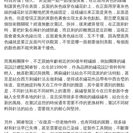
時我苦惱了很久。”於是她一點一點慢慢摸索，在正面用黃色的線繡
制讓黃色浮在表面，反面的灰色線穿在繡花針上，在正面用穿著灰色
線的繡花針近距離地把黃色線固定，這樣繡出來正面是黃色，反面是
灰色。但是發現正面的黃顏色裏會出現太多灰色點點。那怎麼克服這
個技術難關呢？經過無數次嘗試、拆掉，後來總算發現，在正面刺針
時，要把針紮在兩針的縫隙處，而且刺的距離應該是近距離，這樣正
面會避免灰色線出現，反面避免黃色線出現，互不干擾。因為雙面異
色繡就是要正反面均可供觀賞，不管是哪一面都要做到美觀，每個面
的顏色都不能夾雜著干擾色。
而萬榕團隊中，不乏跟她年齡相近的90後年輕繡娘，例如團隊的繡
花設計總監闕睿智，出生於1990年，作為品牌的繡花設計骨幹和年
輕人，她喜歡嘗試與挑戰，將蘇繡針法結合不同流派的針法特點，甚
至是結合西方刺繡針法去做刺繡，使得成衣繡花作品帶有中西合璧的
味道。當然她提到每天在工作中遇到的難題，其中最常遇到的難點
是，不同針法和在不同材料上的運用，蘇繡發展至今在日常創新中會
融入全世界各地的針法，並且採用很多非傳統的繡線繡布，結合出全
新的風格。在嘗試這些的時候通常需要不停的更換材料，嘗試不同材
料與針法的結合，需要很大的耐心與堅持。
另外，闕睿智說：“在復原一些老物件時，也有同樣的困難，很多線
材和針法早已失傳，甚至需要從自己染線，從製作工具開始，不斷嘗