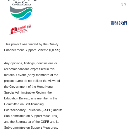
分享
聯絡我們
This project was funded by the Quality
Enhancement Support Scheme (QESS)
Any opinions, findings, conclusions or
recommendations expressed in this
material / event (or by members of the
project team) do not reflect the views of
the Government of the Hong Kong
Special Administrative Region, the
Education Bureau, any member in the
Committee on Self-financing
Postsecondary Education (CSPE) and its
Sub-committee on Support Measures,
and the Secretariat of the CSPE and its
Sub-committee on Support Measures.