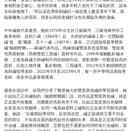
會相對缺乏耐心，追求快節奏，很多年輕人也吃不了繡花的苦，認為
太枯燥無聊了。”所以這也導致刺繡的一線從業人數是逐年下降，面
臨後繼無人的現狀，很多以前的老繡針法也在瀕臨失傳的邊緣。
中年繡娘代表盧燕，她於1976年出生於江蘇蘇州，江蘇省蘇州市工
藝美術師。自幼八歲（1984年）起，在奶奶的繡繃上第一次體驗蘇
繡“龍、鳳”圖案，至十一歲（1987年）暑假，正式跟隨母親學雙面
繡“貓戲螳螂——蘇繡代表作品，熟練後繡雙面異色波斯貓、雙面異
色異樣動物（簡稱雙面三異繡）題材等作品。1995年接觸亂針繡水
鄉，之後為蘇繡大師繡制不同的精細作品。喜歡挑戰一些難度頗高的
題材，比如人物肖像、亂針動物、三異繡等。2012年8月被婦聯聘請
為刺繡指導老師，2022年9月至2023年6月，被一所中學聘請為指導
老師，很多作品參賽獲獎過。
盧燕在採訪中，給我們分享了難度極大的雙面異色繡的學習過程，她
介紹自己正在繡制的《貓戲螳螂圖》說，此作品是雙面異色繡，就是
正反面均有圖案，但圖案的色彩有所不同，比如正面是黃白色貓咪，
反面是灰白色貓咪，在同一塊真絲底料上繡制出正反面不同顏色的圖
案。她說：“在最開始學習時，起初我在想，繡正面過程又看不到反
面的部位，不知道反面的顏色如何去繡制出來，因為是正反面同時操
作去繡，讓她覺得很離譜，怎麼也想不通要如何同時進行去繡制，當