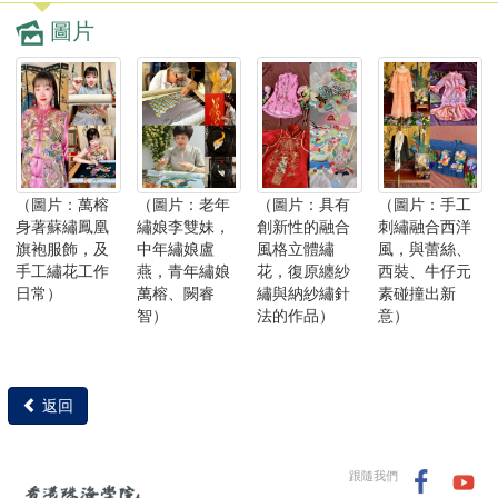
圖片
（圖片：萬榕
（圖片：老年
（圖片：具有
（圖片：手工
身著蘇繡鳳凰
繡娘李雙妹，
創新性的融合
刺繡融合西洋
旗袍服飾，及
中年繡娘盧
風格立體繡
風，與蕾絲、
手工繡花工作
燕，青年繡娘
花，復原纏紗
西裝、牛仔元
日常）
萬榕、闕睿
繡與納紗繡針
素碰撞出新
智）
法的作品）
意）
返回
跟隨我們