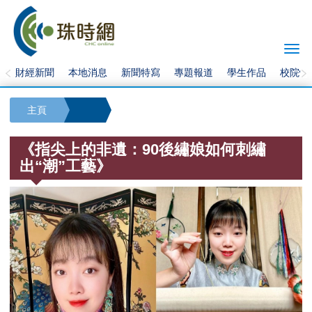
Togg
navi
財經新聞
本地消息
新聞特寫
專題報道
學生作品
校院快
主頁
《指尖上的非遺：90後繡娘如何刺繡
出“潮”工藝》