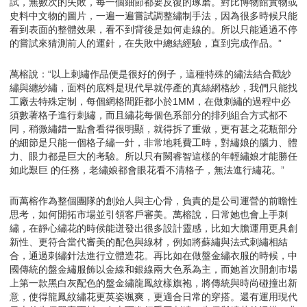
試，無數次的失敗，每一個細節都要反復的琢磨。對比博物館實物或
史料中文物的圖片，一遍一遍嘗試調整繡制手法，因為很多時候只能
看到表面的整體效果，看不到背後是如何走線的。所以只能通過不停
的嘗試來猜測前人的運針，在失敗中總結經驗，直到完成作品。”
萬榕說：“以上刺繡作品便是很好的例子，這種特殊的繡法結合戳紗
繡與纏紗繡，面料的底料是現代早就停產的真絲網格紗，我們只能找
工廠去特殊定制，每個網格間距都小於1MM，在做刺繡的過程中必
須數著格子進行刺繡，而且繡花每個色系部分的排列組合方式都不
同，稍微繡錯一點會看得很明顯，就得拆了重做，更有甚之花瓶部分
的細節是只能一個格子繡一針，非常地耗費工時，對繡娘的腦力、體
力、眼力都是巨大的考驗。所以只有闕睿智這樣的年輕繡娘才能勝任
如此艱巨 的任務，老繡娘都會眼花看不清格子，無法進行繡花。”
而萬榕作為整個團隊的創始人與主心骨，負責的是公司運營的前瞻性
思考，如何開拓市場並引領客戶審美。萬榕說，日常她也會上手刺
繡，在靜心繡花的時候能迸發出很多設計靈感，比如大膽運用更具創
新性、更符合當代審美的配色與線材，例如將蘇繡與法式刺繡相結
合，通過刺繡針法進行立體造花。再比如在做盤金繡衣服的時候，中
國傳統的盤金繡服飾以金線和銀線兩大色系為主，而她首次開創市場
上第一款黑白灰配色的盤金繡龍鳳紋樣旗袍，將傳統與時尚碰撞出新
意，使得龍鳳紋繡花更英姿颯爽，更適合日常的穿搭。還有運用現代