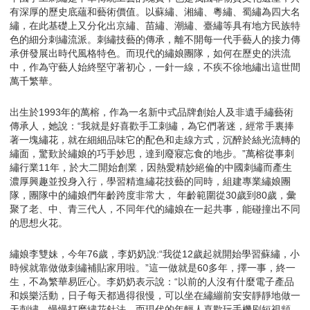
有深厚的歷史底蘊和藝術價值。以蘇繡、湘繡、粵繡、蜀繡為四大名
繡，在此基礎上又分化出京繡、苗繡、潮繡、臺繡等具有地方民族特
色的細分刺繡流派。刺繡技藝的傳承，離不開每一代手藝人的接力傳
承併發展出時代風格特色。而現代的繡娘團隊，如何在歷史的洪流
中，作為守藝人始終堅守著初心，一針一線，不疾不徐地繡出這世間
萬千繁華。
出生於1993年的萬榕，作為一名新中式品牌創始人及非遺手繡藝術
傳承人，她說：“我就是好喜歡手工刺繡，為它們著迷，經常手裏捧
著一塊繡花，就在細細品味它的配色和走線方式，沉醉於絲光流轉的
繡面，驚歎於繡娘的巧手妙思，達到廢寢忘食的地步。”萬榕從事刺
繡行業11年，於大二開始創業，因熱愛精妙絕倫的中國刺繡而產生
濃厚興趣並投身入行，學習精進繡花技藝的同時，組建專業繡娘團
隊，團隊中的繡娘們年齡跨度非常大， 年齡範圍從30歲到80歲，彙
聚了老、中、青三代人，不同年代的繡娘在一起共事，能碰撞出不同
的思想火花。
繡娘李雙妹，今年76歲，李奶奶說:“我從12歲起就開始學習蘇繡，小
時候就靠做做刺繡補貼家用啦。”這一做就是60多年，擇一事，終一
生，不為繁華易匠心。李奶奶表示說：“以前的人沒有什麼電子產品
和娛樂活動，日子每天都過得很慢，可以坐在繡繃前安安靜靜地做一
天刺繡，慢慢打磨繡花針法，而現代的年輕人喜歡玩手機刷短視頻，