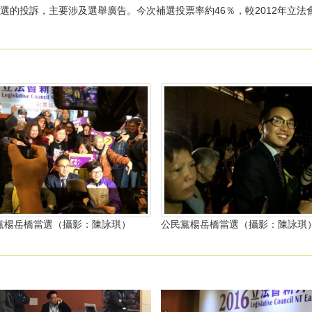
選的投訴，主要涉及選舉廣告。今次補選投票率約46％，較2012年立
黨楊岳橋當選（攝影：陳詠琪）
公民黨楊岳橋當選（攝影：陳詠琪