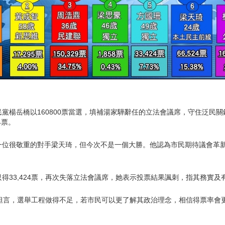
黨楊岳橋以160800票當選，填補湯家驊辭任的立法會議席，守住泛民
4票。
一位很敬重的對手梁天琦，但今次不是一個大勝。他認為市民期待議會革新
得33,424票，再次失落立法會議席，她表示投票結果諷刺，指其務實
，他坦言，選舉工程做得不足，若市民可以更了解其政治理念，相信得票率