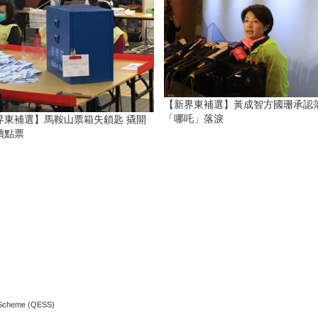
【新界東補選】黃成智方國珊承認
「哪吒」落淚
界東補選】馬鞍山票箱失鎖匙 撬開
續點票
t Scheme (QESS)