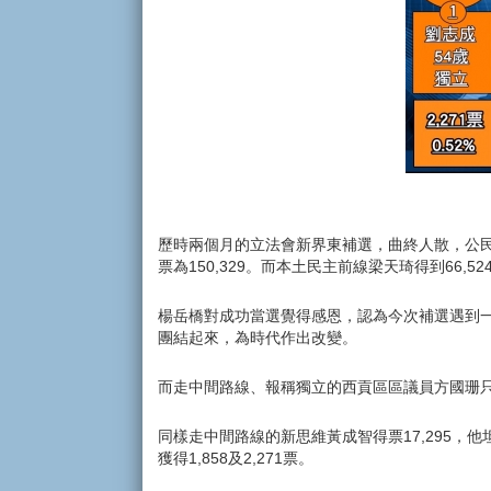
歷時兩個月的立法會新界東補選，曲終人散，公民
票為150,329。而本土民主前線梁天琦得到66,52
楊岳橋對成功當選覺得感恩，認為今次補選遇到
團結起來，為時代作出改變。
而走中間路線、報稱獨立的西貢區區議員方國珊只
同樣走中間路線的新思維黃成智得票17,295
獲得1,858及2,271票。