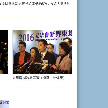
法會換屆選舉新界東投票率低約8%，投票人數少約
）
民建聯周浩鼎落選（攝影：吳倬安）