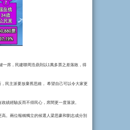
關鍵一席，民建聯周浩鼎則以1萬多票之差落敗，得
，民主派要放棄舊思維， 希望自己可以令大家更
及有政績經驗反而不得民心，席間更一度落淚。
會更高。兩位報稱獨立的候選人梁思豪和劉志成分別