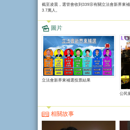
截至凌晨，選管會收到339宗有關立法會新界東補
3.7萬人。
圖片
立法會新界東補選投票結果
公民
相關故事