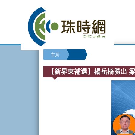
主頁
【新界東補選】楊岳橋勝出 