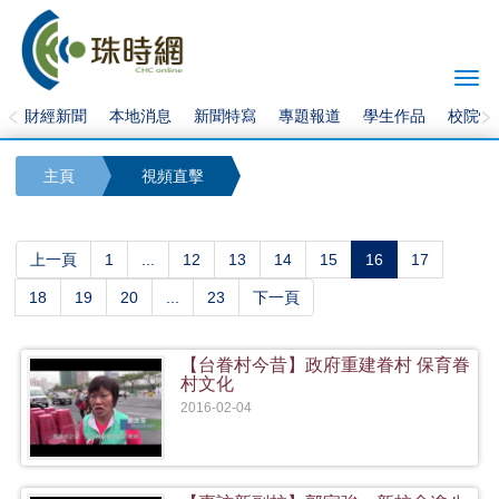
Togg
navi
財經新聞
本地消息
新聞特寫
專題報道
學生作品
校院快
主頁
視頻直擊
(current)
上一頁
1
...
12
13
14
15
16
17
18
19
20
...
23
下一頁
【台眷村今昔】政府重建眷村 保育眷
村文化
2016-02-04