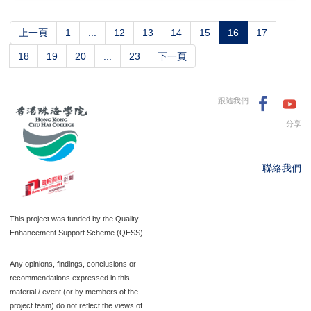
(current)
上一頁
1
...
12
13
14
15
16
17
18
19
20
...
23
下一頁
跟隨我們
分享
聯絡我們
This project was funded by the Quality
Enhancement Support Scheme (QESS)
Any opinions, findings, conclusions or
recommendations expressed in this
material / event (or by members of the
project team) do not reflect the views of