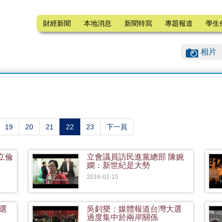
財經新聞
本地消息
新聞特寫
專題報道
學生
相片
(current)
19
20
21
22
23
下一頁
立倫
立會議員訪民進黨總部 陳婉
嫻：新世紀是大勢
2016-01-15
選
吳釗燮：媒體報道台灣大選
過度集中於兩岸關係