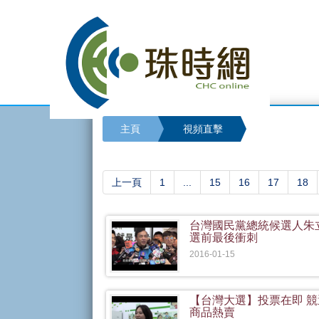
主頁
視頻直擊
上一頁
1
...
15
16
17
18
台灣國民黨總統候選人朱
選前最後衝刺
2016-01-15
【台灣大選】投票在即 競
商品熱賣