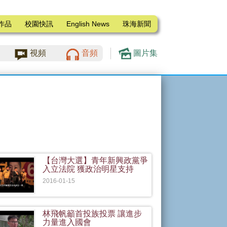
作品
校園快訊
English News
珠海新聞
視頻
音頻
圖片集
【台灣大選】青年新興政黨爭
入立法院 獲政治明星支持
2016-01-15
林飛帆籲首投族投票 讓進步
力量進入國會