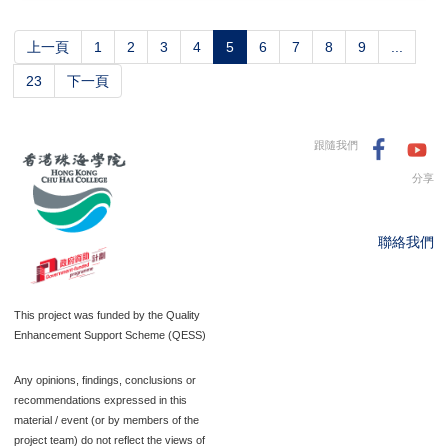
(current)
上一頁
1
2
3
4
5
6
7
8
9
...
23
下一頁
跟隨我們
分享
聯絡我們
This project was funded by the Quality
Enhancement Support Scheme (QESS)
Any opinions, findings, conclusions or
recommendations expressed in this
material / event (or by members of the
project team) do not reflect the views of