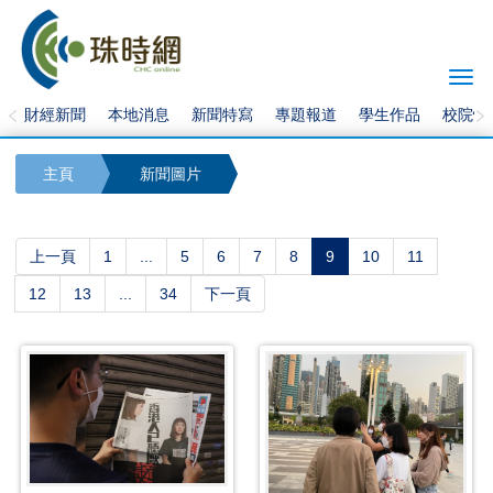
Togg
navi
財經新聞
本地消息
新聞特寫
專題報道
學生作品
校院快
主頁
新聞圖片
(current)
上一頁
1
...
5
6
7
8
9
10
11
12
13
...
34
下一頁