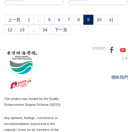
(current)
上一頁
1
...
5
6
7
8
9
10
11
12
13
...
34
下一頁
跟隨我們
分享
聯絡我們
This project was funded by the Quality
Enhancement Support Scheme (QESS)
Any opinions, findings, conclusions or
recommendations expressed in this
material / event (or by members of the