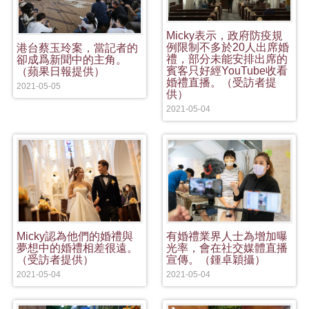
Micky表示，政府防疫規
例限制不多於20人出席婚
港台蔡玉玲案，當記者的
禮，部分未能安排出席的
卻成爲新聞中的主角。
賓客只好經YouTube收看
（蘋果日報提供）
婚禮直播。（受訪者提
2021-05-05
供）
2021-05-04
Micky認為他們的婚禮與
有婚禮業界人士為增加曝
夢想中的婚禮相差很遠。
光率，會在社交媒體直播
（受訪者提供）
宣傳。（鍾卓穎攝）
2021-05-04
2021-05-04