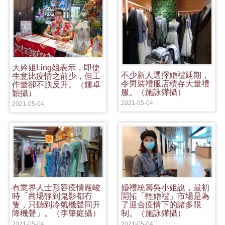
大妗姐Ling姐表示，即使
不少新人選擇婚禮延期，
生意比疫情之前少，但工
令男裝禮服店積存大量禮
作量卻不跌反升。（鍾卓
服。（施詠鏵攝）
穎攝）
2021-05-04
2021-05-04
有業界人士形容疫情嚴峻
婚禮統籌吳小姐說，最初
時「商場靜到鬼影都冇
開拓「輕婚禮」市場是為
隻，只聽到冷氣機聲同升
了迎合疫情下的諸多限
降機聲」。（李肇庭攝）
制。（施詠鏵攝）
2021-05-04
2021-05-04