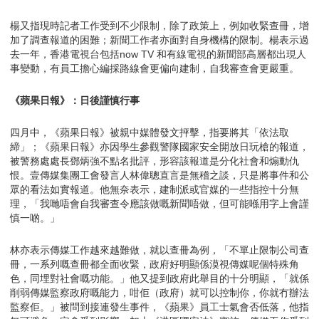
楊又指現時記者工作受到不少限制，除了政策上，例如收緊查冊，增
加了調查報道的困難；新聞工作者亦面對自身機構的限制。楊表示過
去一年，香港電視台包括now TV 和有線電視的新聞部高層都出現人
事變動，有員工擔心編採路線會更偏向建制，自我審查會更嚴重。
《蘋果日報》：日後謹慎行事
四月中，《蘋果日報》被親中媒體發文抨擊，指要將其「依法取
締」；《蘋果日報》亦因學生參觀警隊國家安全開放日玩槍的報道，
被警務處處長鄧炳強不點名批評，形容該報道是分化社會和煽動仇
恨。壹傳媒集團工會發言人林偉聰直言是無稽之談，只是將事件和公
眾的看法如實報道。他無奈表示，建制派或官媒的一些指控十分無
理，「我哋唔會自我審查令應該做嘅新聞唔做，但可能喺用字上會謹
慎一啲。」
林亦表示傳媒工作越來越難做，就以查冊為例，「不單止限制公司查
冊，一系列嘅查冊都全面收緊，政府好明顯係漠視傳媒呢個特殊角
色，同埋對社會嘅功能。」他又提到政府此舉目的十分明顯，「就係
削弱傳媒監察政府嘅能力，咁佢（政府）就可以控制你，你就冇辦法
監察佢。」被問到接連發生事件，《蘋果》員工士氣會否低落，他指