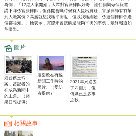
為例，「12港人案開始，大眾對官派律師好奇，諗住個期做個報道
講下咩係官派律師，但係開會嘅時候有人提出質疑，官派律師有冇幫
到人嘅案例？高層就想我哋平衡返，但以我哋經驗，係連個律師係邊
個都唔知。」她表示，實際未曾接觸過能夠平衡的事例，最終報道如
常播出。
圖片
廖樂欣在有線
港台蔡玉玲
新聞工作時的
2021年只過去
案，當記者的
照片。（受訪
了四個月，但
卻成爲新聞中
者提供）
傳媒已是多事
的主角。（蘋
之秋。
果日報提供）
相關故事