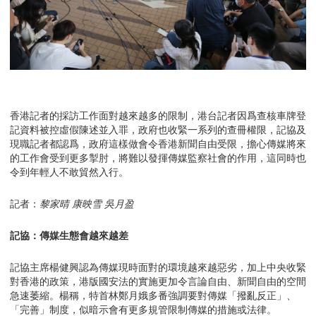
香港記者的採訪工作面對越來越多的限制，港台記者因爲查核車牌登
記資料被控虛假陳述並入罪，政府也收緊一系列的查冊權限，記協及
現職記者都認爲，政府這樣做會令香港新聞自由受限，擔心傳媒將來
的工作會受到更多掣肘，將難以發揮傳媒監察社會的作用，這同時也
令到年輕人不敢貿然入行。
記者：
黎家晴 康映雪 吳月盈
記協：傳媒生態會越來越差
記協主席楊健興認為傳媒現時面對的環境越來越惡劣，加上中央收緊
對香港的政策，港版國安法的實施更加令言論自由、新聞自由的空間
急速萎縮。楊稱，特首林鄭月娥多番強調要對傳媒「撥亂反正」、
「完善」制度，似暗示會有更多規管限制傳媒的措施或法律。