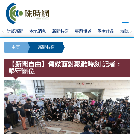
Togg
navi
財經新聞
本地消息
新聞特寫
專題報道
學生作品
校院快
主頁
新聞特寫
【新聞自由】傳媒面對艱難時刻 記者：
堅守崗位