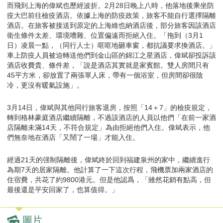
而飛到上海的偉斌也歷經波折。2月28日晚上八時，他落地後乘坐防
疫大巴前往檢疫酒店。依據上海的防疫政策，旅客不能自行選擇隔離
酒店。在旅客被接送到原定的上海維也納酒店後，部分旅客因該酒店
衛生條件太差、環境嘈雜、位置偏遠而拒絕入住。「拖到（3月1
日）凌晨一點，（同行人士）哐哐地砸車窗，都抗議要求換酒店。」
車上防疫人員被迫轉送他們到金山區的錦江之星酒店，偉斌卻投訴該
酒店收費貴、條件差，「說是酒店其實就是家賓館。雙人房間只有
45平方米，卻放置了兩張單人床，帶有一個浴室，但房間卻很陰
冷，更沒有暖氣設施」。
3月14日，偉斌與其他同行旅客退房，按照「14＋7」的檢疫規定，
轉到格林豪庭酒店繼續隔離，不過該酒店的人員以他們「在前一家酒
店隔離未滿14天，不符合規定」為由拒絕他們入住。偉斌表示，他
們無奈地在酒店「又鬧了一場」才能入住。
經過21天的强制隔離後，偉斌終於回到福建泉州的家中，繼續進行
為期7天的居家隔離。他計算了一下這次行程，飛機票加兩家酒店的
住宿費，共花了約9800港元。但是他認爲，「雖然花銷有點高，但
最後還是平安回家了，也算值得。」
圖片