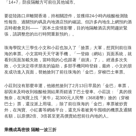
「14+7」防疫隔離方可前往其他城市。
要從陸路口岸離開香港，持相關證件，並獲得24小時内核酸檢測陰
性報告、過關預約碼及内地酒店預約確認。但許多内地生上網預約酒
店時都會見到——「因本土疫情影響，目的地隔離酒店房間趨於緊
張，請調整您的出行時間重新預約」。
珠海學院大三學生小文和小莊也加入了「搶票」大軍，想買到前往珠
海的車票。小文當時天天守著手機，「一登錄（網站）頁面系統，就
看到頁面加載失敗，當時我的心也跟著『崩潰』了」。經過多次失
敗，小文決定尋求朋友的協助，多部手機同時登錄，最終，小文的朋
友成功進入頁面，替她搶到了前往珠海的「金巴」穿梭巴士車票。
小莊則沒有那麼幸運，他雖然搶到了2月13日早晨的「金巴」車票，
卻因未及時收到核酸檢測結果而錯過了巴士發車。小莊說：「真的很
無奈，在淘寶上找『黃牛』花300元人民幣（368港幣）搶的（穿梭
巴士）票，還沒派上用場。」除了前往珠海的「金巴」車票被炒賣
外，在淘寶、小紅書等網絡平台，還充斥着被黃牛囤積的機票及通關
名額，以原價2倍、3倍甚至更高價賣給想前往内地的人。
乘機成爲密接 隔離一波三折