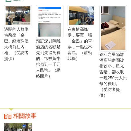
過關的人群準
在疫情高峰
備乘坐「金
期，要買一張
巴」經港珠澳
「金巴」的車
預訂深圳隔離
大橋前往内
票，一點也不
酒店的名額是
地。（受訪者
容易。（莊勁
先到先得免費
錦江之星隔離
提供）
菲攝）
的，卻被黃牛
酒店的房間被
抬價到一千元
指狹小，燈光
人民幣。（網
昏暗，卻收取
絡圖片）
一晚250元人民
幣的費用。
（受訪者提
供）
相關故事