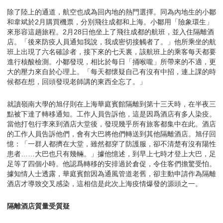
除了陸上的通道，航空也成為回內地的熱門選擇。同為內地生的小鄒
和韋斌於2月購買機票，分別飛往成都和上海。小鄒用「險象環生」
來形容這趟旅程。2月28日他坐上了飛往成都的航班，並入住隔離酒
店。「後來防疫人員通知我說，我成密切接觸者了。」他所乘坐的航
班上出現了六名確診者，接下來的七天裏，該航班上的乘客每天都要
進行核酸檢測。小鄒發現，相比於每日「捅喉嚨」所帶來的不適，更
大的壓力來自於心理上。「每天都懷疑自己有沒有中招，連上課的時
候都在想，回頭發現老師講的東西全忘了。」
就讀嶺南大學的旭仔則在上海華庭賓館隔離到第十三天時，在半夜三
點被下達了轉移通知。工作人員告訴他，這是因爲酒店有多人染疫。
當他打包行李來到酒店大堂後，發現幾乎所有旅客都集中在此。酒店
的工作人員告訴他們，會有大巴將他們轉送到其他隔離酒店。旭仔回
憶：「一群人都擠在大堂，雖然都穿了防護服，卻不清楚有沒有陽性
患者……大巴也只有幾輛。」據他憶述，到早上七時才登上大巴，足
足等了四個小時。他認爲轉移的安排過於倉促，令住客們擔驚受怕。
據知情人士透露，華庭賓館因為通風管道老舊，卻主動申請作為隔離
酒店才導致交叉感染，這相信是此次上海疫情爆發的源頭之一。
隔離酒店質量受質疑