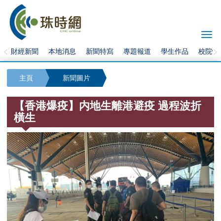
Togg
navi
財經新聞
本地消息
新聞特寫
專題報道
學生作品
校院快
主頁
新聞圖片
【香港爆疫】内地生離港避疫 過程波折
橫生