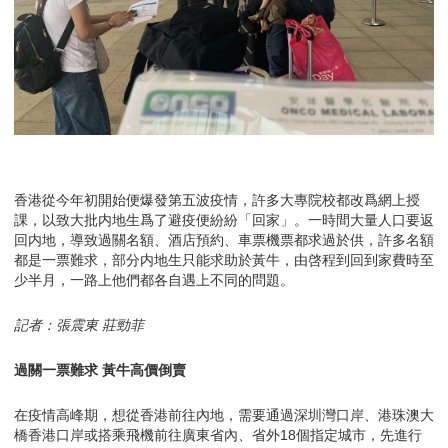
香港從今年初開始便爆發第五波疫情，許多大專院校都改爲網上授
課，以致大批内地生爲了避疫便紛紛「回家」。一時間大量人口要返
回内地，導致過關名額、酒店預約、車票機票都求過於供，許多名額
都是一票難求，部分内地生只能求助於黃牛，由啓程到回到家費時至
少半月，一路上他們都各自遇上不同的問題。
記者：
張震東 莊勁菲
過關一票難求 黃牛高價倒賣
在疫情高峰期，想從香港前往內地，需要通過深圳灣口岸、港珠澳大
橋香港口岸或搭乘飛機前往廣東省內、省外18個指定城市，先進行