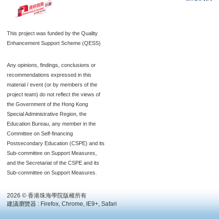
This project was funded by the Quality
Enhancement Support Scheme (QESS)
Any opinions, findings, conclusions or
recommendations expressed in this
material / event (or by members of the
project team) do not reflect the views of
the Government of the Hong Kong
Special Administrative Region, the
Education Bureau, any member in the
Committee on Self-financing
Postsecondary Education (CSPE) and its
Sub-committee on Support Measures,
and the Secretariat of the CSPE and its
Sub-committee on Support Measures.
2026 © 香港珠海學院版權所有
建議瀏覽器 : Firefox, Chrome, IE9+, Safari