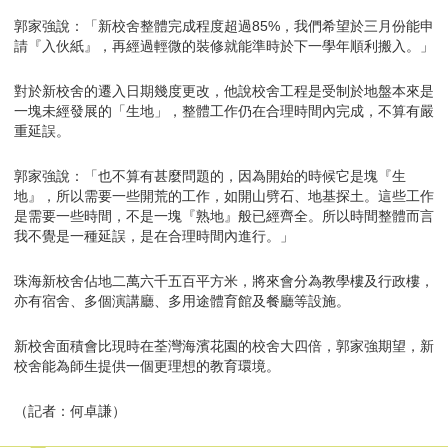
郭家強說：「新校舍整體完成程度超過85%，我們希望於三月份能申
請『入伙紙』，再經過輕微的裝修就能準時於下一學年順利搬入。」
對於新校舍的遷入日期幾度更改，他說校舍工程是受制於地盤本來是
一塊未經發展的「生地」，整體工作仍在合理時間內完成，不算有嚴
重延誤。
郭家強說：「也不算有甚麼問題的，因為開始的時候它是塊『生
地』，所以需要一些開荒的工作，如開山劈石、地基探土。這些工作
是需要一些時間，不是一塊『熟地』般已經齊全。所以時間整體而言
我不覺是一種延誤，是在合理時間內進行。」
珠海新校舍佔地二萬六千五百平方米，將來會分為教學樓及行政樓，
亦有宿舍、多個演講廳、多用途體育館及餐廳等設施。
新校舍面積會比現時在荃灣海濱花園的校舍大四倍，郭家強期望，新
校舍能為師生提供一個更理想的教育環境。
（記者：何卓謙）