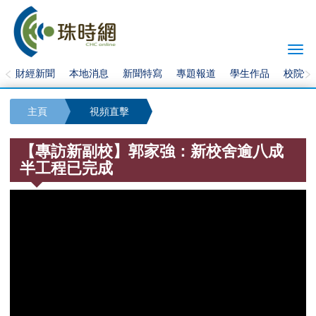
Togg
navi
財經新聞
本地消息
新聞特寫
專題報道
學生作品
校院快
主頁
視頻直擊
【專訪新副校】郭家強：新校舍逾八成
半工程已完成