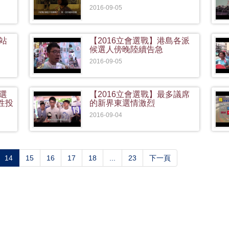
2016-09-05
票站
【2016立會選戰】港島各派
候選人傍晚陸續告急
2016-09-05
候選
【2016立會選戰】最多議席
性投
的新界東選情激烈
2016-09-04
(current)
14
15
16
17
18
...
23
下一頁