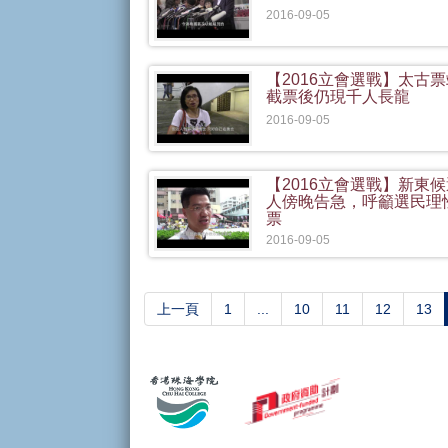
2016-09-05
【2016立會選戰】太古
截票後仍現千人長龍
2016-09-05
【2016立會選戰】新東
人傍晚告急，呼籲選民理
票
2016-09-05
上一頁
1
...
10
11
12
13