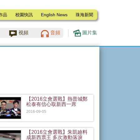
作品
校園快訊
English News
珠海新聞
視頻
音頻
圖片集
【2016立會選戰】熱普城鄭
松泰有信心取新西一席
2016-09-05
【2016立會選戰】朱凱廸料
成新西票王 多次激動落淚