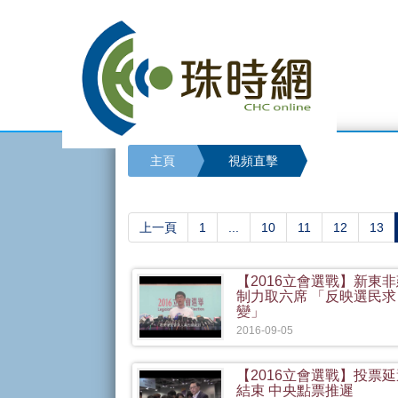
主頁
視頻直擊
上一頁
1
...
10
11
12
13
【2016立會選戰】新東
制力取六席 「反映選民求
變」
2016-09-05
【2016立會選戰】投票
結束 中央點票推遲