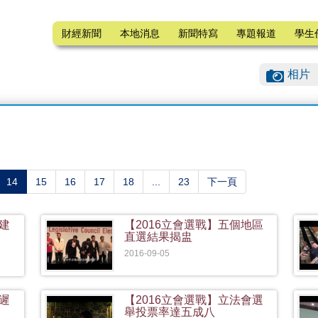
財經新聞
本地消息
新聞特寫
專題報道
學生
相片
(current)
14
15
16
17
18
...
23
下一頁
非建
【2016立會選戰】五個地區
直選結果揭盅
2016-09-05
延遲
【2016立會選戰】立法會選
舉投票率達五成八