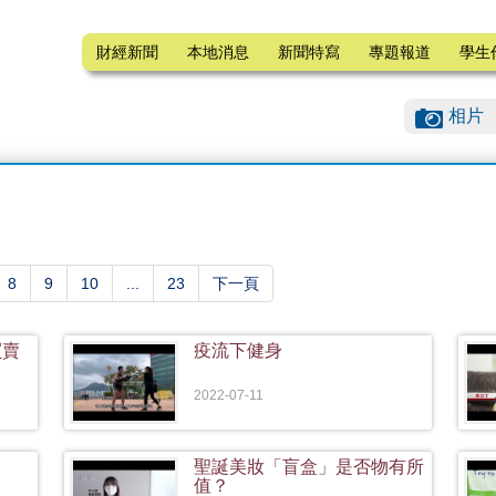
財經新聞
本地消息
新聞特寫
專題報道
學生
相片
)
8
9
10
...
23
下一頁
買賣
疫流下健身
2022-07-11
聖誕美妝「盲盒」是否物有所
值？