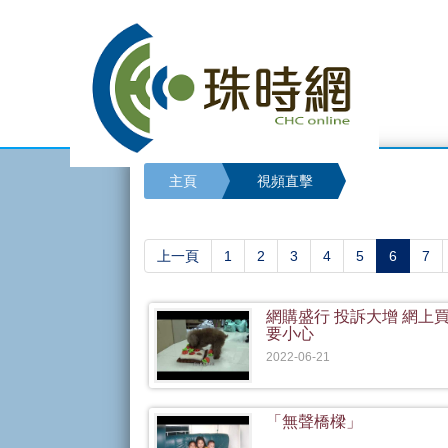
主頁
視頻直擊
(current
上一頁
1
2
3
4
5
6
7
網購盛行 投訴大增 網上
要小心
2022-06-21
「無聲橋樑」