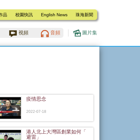
作品
校園快訊
English News
珠海新聞
視頻
音頻
圖片集
疫情思念
2022-07-18
港人北上大灣區創業如何「
避雷」