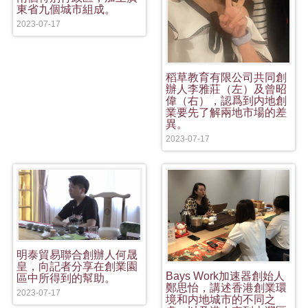
東省九個城市組成。
2023-07-17
稻草教育有限公司共同創
辦人李雅莊（左）及曾昭
偉（右），認爲到内地創
業要先了解兩地市場的差
異。
2023-07-17
明泰貿易聯合創辦人何晟
皇，向記者分享在創業園
Bays Work加速器創始人
區中所得到的幫助。
鄭思怡，講述香港創業環
2023-07-17
境和内地城市的不同之