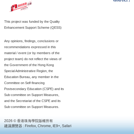
This project was funded by the Quality
Enhancement Support Scheme (QESS)
Any opinions, findings, conclusions or
recommendations expressed in this
material / event (or by members of the
project team) do not reflect the views of
the Government of the Hong Kong
Special Administrative Region, the
Education Bureau, any member in the
Committee on Self-financing
Postsecondary Education (CSPE) and its
Sub-committee on Support Measures,
and the Secretariat of the CSPE and its
Sub-committee on Support Measures.
2026 © 香港珠海學院版權所有
建議瀏覽器 : Firefox, Chrome, IE9+, Safari