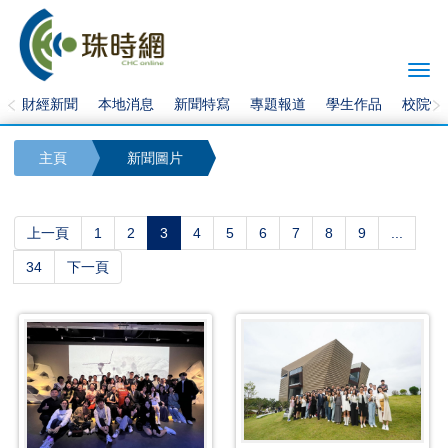
Togg
navi
財經新聞
本地消息
新聞特寫
專題報道
學生作品
校院快
主頁
新聞圖片
(current)
上一頁
1
2
3
4
5
6
7
8
9
...
34
下一頁