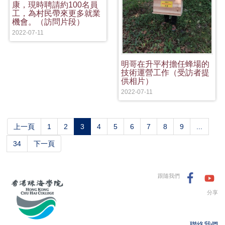
康，現時聘請約100名員
工，為村民帶來更多就業
機會。（訪問片段）
2022-07-11
明哥在升平村擔任蜂場的
技術運營工作（受訪者提
供相片）
2022-07-11
(current)
上一頁
1
2
3
4
5
6
7
8
9
...
34
下一頁
跟隨我們
分享
聯絡我們