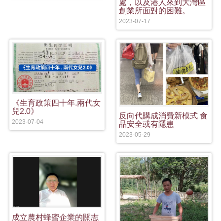
處，以及港人來到大灣區
創業所面對的困難。
2023-07-17
《生育政策四十年.兩代女
兒2.0》
反向代購成消費新模式 食
2023-07-04
品安全或有隱患
2023-05-29
成立農村蜂蜜企業的關志