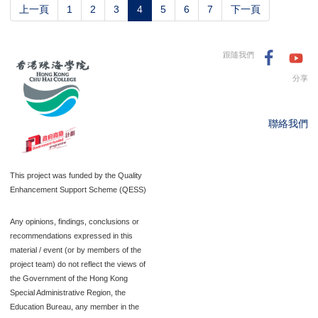
(current)
上一頁
1
2
3
4
5
6
7
下一頁
跟隨我們
分享
聯絡我們
This project was funded by the Quality
Enhancement Support Scheme (QESS)
Any opinions, findings, conclusions or
recommendations expressed in this
material / event (or by members of the
project team) do not reflect the views of
the Government of the Hong Kong
Special Administrative Region, the
Education Bureau, any member in the