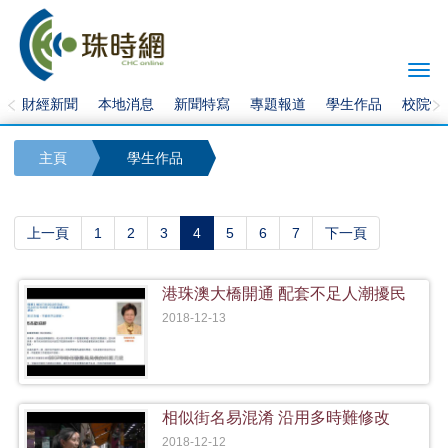
Togg
navi
財經新聞
本地消息
新聞特寫
專題報道
學生作品
校院快
主頁
學生作品
(current)
上一頁
1
2
3
4
5
6
7
下一頁
港珠澳大橋開通 配套不足人潮擾民
2018-12-13
相似街名易混淆 沿用多時難修改
2018-12-12